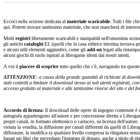
Eccoci nella sezione dedicata al
materiale scaricabile
. Tutti i file c
qui. Potrete trovare tantissimo materiale, che non mancherà di interes
Molti
registri
liberamente scaricabili e stampabili nell'omonima sezio
gli antichi
cataloghi
EL (quelli che la casa editrice triestina inviava p
e alcuni utili elementi aggiuntivi, come gli
add-on
legati alla ristampa
alcuni giochi di ruolo ispirati ai librogame ideati dai nostri utenti.
A voi il
piacere di scoprire
tutto quello che c'è, navigando tra quest
ATTENZIONE
: a causa della grande quantità di richieste di down
stati costretti a limitare il download stesso ai soli utenti registrati, 
accesso gratuito al materiale e alle tantissime risorse del sito e del 
Accordo di licenza
: Il download delle opere di ingegno contenute è c
autografa appartengono all'autore e per concessione diretta a Librogam
propri canali, in formato elettronico o cartaceo, su licenza dell'autor
vietata la vendita, la diffusione per canali differenti da quelli di Li
diffusione, la modifica (a qualsiasi livello compresa la rilegatura senz
basati sui libri che prevedano l'impiego di denaro, anche a titolo di r