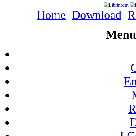
Home
Download
R
Menu 
C
En
R
I C