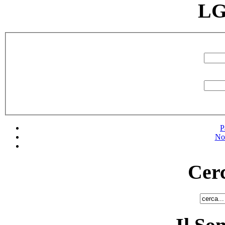
LG
P
No
Cerc