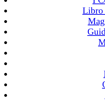
Libro
Mage
Guid
M