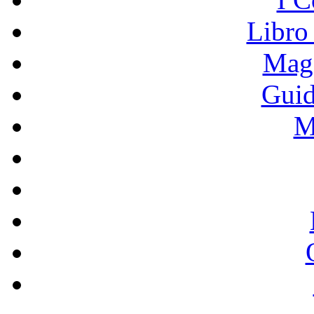
Libro
Mage
Guid
M