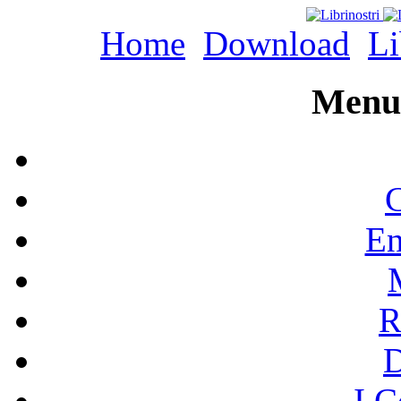
Home
Download
Li
Menu 
C
En
R
I C