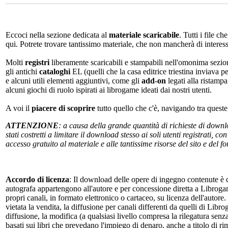
Eccoci nella sezione dedicata al
materiale scaricabile
. Tutti i file c
qui. Potrete trovare tantissimo materiale, che non mancherà di interes
Molti
registri
liberamente scaricabili e stampabili nell'omonima sezio
gli antichi
cataloghi
EL (quelli che la casa editrice triestina inviava p
e alcuni utili elementi aggiuntivi, come gli
add-on
legati alla ristampa
alcuni giochi di ruolo ispirati ai librogame ideati dai nostri utenti.
A voi il
piacere di scoprire
tutto quello che c'è, navigando tra quest
ATTENZIONE
: a causa della grande quantità di richieste di down
stati costretti a limitare il download stesso ai soli utenti registrati, 
accesso gratuito al materiale e alle tantissime risorse del sito e del 
Accordo di licenza
: Il download delle opere di ingegno contenute è c
autografa appartengono all'autore e per concessione diretta a Librogam
propri canali, in formato elettronico o cartaceo, su licenza dell'autor
vietata la vendita, la diffusione per canali differenti da quelli di Li
diffusione, la modifica (a qualsiasi livello compresa la rilegatura senz
basati sui libri che prevedano l'impiego di denaro, anche a titolo di r