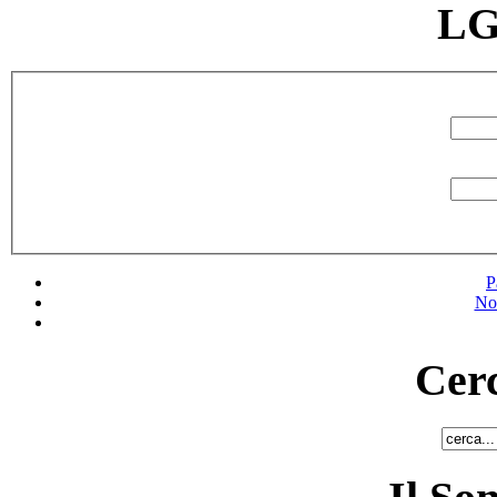
LG
P
No
Cerc