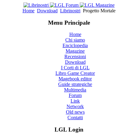
Home
Download
Librinostri
Progetto Mortale
Menu Principale
Home
Chi siamo
Enciclopedia
Magazine
Recensioni
Download
I Corti di LGL
Libro Game Creator
Magebook editor
Guide strategiche
Multimedia
Forum
Link
Network
Old news
Contatti
LGL Login