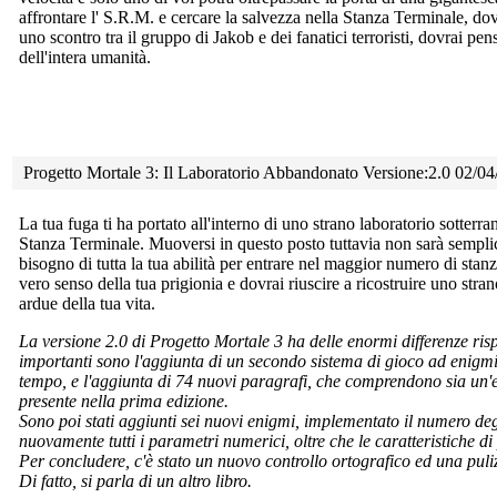
affrontare l' S.R.M. e cercare la salvezza nella Stanza Terminale, dove
uno scontro tra il gruppo di Jakob e dei fanatici terroristi, dovrai pe
dell'intera umanità.
Progetto Mortale 3: Il Laboratorio Abbandonato Versione:2.0 02/0
La tua fuga ti ha portato all'interno di uno strano laboratorio
sotterra
Stanza Terminale. Muoversi in questo posto tuttavia non sarà semplic
bisogno di tutta la tua abilità per entrare nel maggior numero di stanze
vero senso della tua prigionia e dovrai riuscire a ricostruire uno str
ardue della tua vita.
La versione 2.0 di Progetto Mortale 3 ha delle enormi differenze risp
importanti sono l'aggiunta di un secondo sistema di gioco ad enigmi
tempo, e l'aggiunta di 74 nuovi paragrafi, che comprendono sia un'es
presente nella prima edizione.
Sono poi stati aggiunti sei nuovi enigmi, implementato il numero degli
nuovamente tutti i parametri numerici, oltre che le caratteristiche di
Per concludere, c'è stato un nuovo controllo ortografico ed una puliz
Di fatto, si parla di un altro libro.