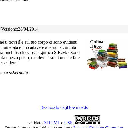
) Versione:28/04/2014
hè ti trovi lì e sul tuo corpo ci sono evidenti
 numerata e un cadavere a terra, la cui tuta
ti ha rinchiuso lì? Cosa significa S.R.M.? Sono
re da questo posto, ma devi assolutamente fare
r scadere..
'unica schermata
Realizzato da jDownloads
validato
XHTML
e
CSS
.
Questo/a opera è pubblicato sotto una
Licenza Creative Commons