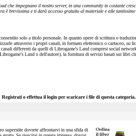
ad che impegnano il nostro server, in una community in costante crescita,
a è brevissima e ti darà accesso gratuito al materiale e alle tantissime r
onsentito solo a titolo personale. In quanto opere di scrittura o traduzi
arle attraverso i propri canali, in formato elettronico o cartaceo, su li
r canali differenti da quelli di Librogame's Land compresi social network
 Librogame's Land o dell'autore), la fornitura di servizi basati sui libri
Registrati o effettua il login per scaricare i file di questa categoria.
ro superstite dovrete affrontarvi in una sfida di
a grotta. Se riuscirai in questa impresa, dovrai