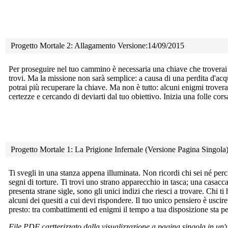
Progetto Mortale 2: Allagamento Versione:14/09/2015
Per proseguire nel tuo cammino è necessaria una chiave che
troverai
trovi. Ma la missione non sarà semplice: a causa di una perdita d'acq
potrai più recuperare la chiave. Ma non è tutto: alcuni enigmi trover
certezze e cercando di deviarti dal tuo obiettivo. Inizia una folle cors
Progetto Mortale 1: La Prigione Infernale (Versione Pagina Singol
Ti svegli in una stanza appena illuminata. Non ricordi chi sei né
perc
segni di torture. Ti trovi uno strano apparecchio in tasca; una casacca
presenta strane sigle, sono gli unici indizi che riesci a trovare. Chi 
alcuni dei quesiti a cui devi rispondere. Il tuo unico pensiero è usci
presto: tra combattimenti ed enigmi il tempo a tua disposizione sta pe
File PDF cartterizzato dalla visualizzazione a pagina singola in un