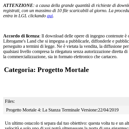
ATTENZIONE
: a causa della grande quantità di richieste di downlo
registrati, con un massimo di 10 file scaricabili al giorno. La procedur
entra in LGL clickando
qui
.
Accordo di licenza
: Il download delle opere di ingegno contenute è c
Librogame's Land che si impegna a pubblicarle, diffonderle e pubblicizz
perseguito a termini di legge. Ne è vietata la vendita, la diffusione pe
qualsiasi livello compresa la rilegatura senza autorizzazione diretta di
la commercializzazione, sia in formato elettronico che cartaceo.
Categoria: Progetto Mortale
Files:
Progetto Mortale 4: La Stanza Terminale Versione:22/04/2019
Un ultimo ostacolo ti separa dal tuo obiettivo: questa volta tu e un
alt
velocità e solo uno di voi potrà oltrepassare la porta di una gigantesc