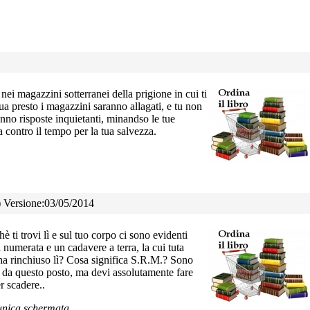
 nei magazzini sotterranei della prigione in cui ti
ua presto i magazzini saranno allagati, e tu non
anno risposte inquietanti, minandso le tue
a contro il tempo per la tua salvezza.
a) Versione:03/05/2014
hè ti trovi lì e sul tuo corpo ci sono evidenti
 numerata e un cadavere a terra, la cui tuta
ti ha rinchiuso lì? Cosa significa S.R.M.? Sono
re da questo posto, ma devi assolutamente fare
r scadere..
'unica schermata