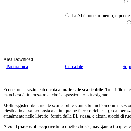
T
La AI è uno strumento, dipende l
Area Download
Panoramica
Cerca file
Sop
Eccoci nella sezione dedicata al
materiale scaricabile
. Tutti i file 
mancherà di interessare anche l'appassionato più esigente.
Molti
registri
liberamente scaricabili e stampabili nell'omonima sezio
triestina inviava per posta a chiunque ne facesse richiesta), scannerizz
attualmente nelle librerie, forniti dalla EL stessa, e alcuni giochi di ruo
A voi il
piacere di scoprire
tutto quello che c'è, navigando tra quest