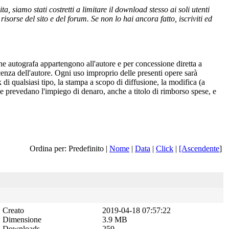
 siamo stati costretti a limitare il download stesso ai soli utenti
isorse del sito e del forum. Se non lo hai ancora fatto, iscriviti ed
one autografa appartengono all'autore e per concessione diretta a
cenza dell'autore. Ogni uso improprio delle presenti opere sarà
 di qualsiasi tipo, la stampa a scopo di diffusione, la modifica (a
 che prevedano l'impiego di denaro, anche a titolo di rimborso spese, e
Ordina per: Predefinito |
Nome
|
Data
|
Click
|
[Ascendente
]
Creato
2019-04-18 07:57:22
Dimensione
3.9 MB
Downloads
259