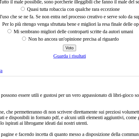
utto il male possibile, sono porcherie illeggibili che fanno il male del se
Quasi tutta robaccia con qualche rara eccezione
'uso che se ne fa. Se non entra nel processo creativo e serve solo da s
Per lo più ritengo venga sfruttata bene e migliori la resa finale delle op
Mi sembrano migliori delle controparti scritte da autori umani
Non ho ancora un'opinione precisa al riguardo
Guarda i risultati
ra
che possono essere utili e gustosi per un vero appassionato di libri-gioco 
ne, che permetteranno di non scrivere direttamente sui preziosi volumett
ati e disponibili in formato pdf, e alcuni utili elementi aggiuntivi, come 
lo ispirati ai librogame ideati dai nostri utenti.
e pagine e facendo incetta di quanto messo a disposizione della communi