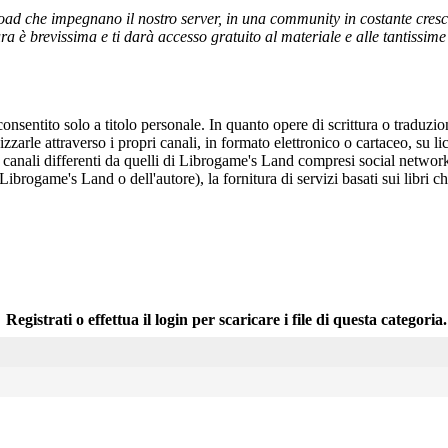
ad che impegnano il nostro server, in una community in costante crescita,
a è brevissima e ti darà accesso gratuito al materiale e alle tantissime r
onsentito solo a titolo personale. In quanto opere di scrittura o traduzi
arle attraverso i propri canali, in formato elettronico o cartaceo, su li
r canali differenti da quelli di Librogame's Land compresi social network
 Librogame's Land o dell'autore), la fornitura di servizi basati sui libri
Registrati o effettua il login per scaricare i file di questa categoria.