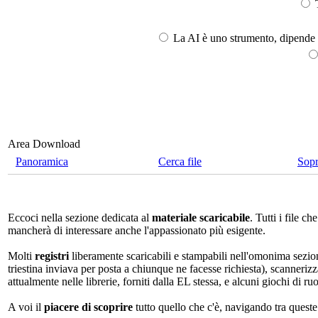
T
La AI è uno strumento, dipende l
Area Download
Panoramica
Cerca file
Sop
Eccoci nella sezione dedicata al
materiale scaricabile
. Tutti i file 
mancherà di interessare anche l'appassionato più esigente.
Molti
registri
liberamente scaricabili e stampabili nell'omonima sezio
triestina inviava per posta a chiunque ne facesse richiesta), scannerizz
attualmente nelle librerie, forniti dalla EL stessa, e alcuni giochi di ruo
A voi il
piacere di scoprire
tutto quello che c'è, navigando tra quest