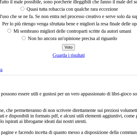
utto il male possibile, sono porcherie illeggibili che fanno il male del se
Quasi tutta robaccia con qualche rara eccezione
'uso che se ne fa. Se non entra nel processo creativo e serve solo da s
Per lo più ritengo venga sfruttata bene e migliori la resa finale delle op
Mi sembrano migliori delle controparti scritte da autori umani
Non ho ancora un'opinione precisa al riguardo
Guarda i risultati
ra
che possono essere utili e gustosi per un vero appassionato di libri-gioco 
ne, che permetteranno di non scrivere direttamente sui preziosi volumett
ati e disponibili in formato pdf, e alcuni utili elementi aggiuntivi, come 
lo ispirati ai librogame ideati dai nostri utenti.
e pagine e facendo incetta di quanto messo a disposizione della communi