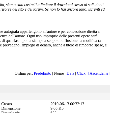
 siamo stati costretti a limitare il download stesso ai soli utenti
isorse del sito e del forum. Se non lo hai ancora fatto, iscriviti ed
one autografa appartengono all'autore e per concessione diretta a
cenza dell'autore. Ogni uso improprio delle presenti opere sarà
 di qualsiasi tipo, la stampa a scopo di diffusione, la modifica (a
 che prevedano l'impiego di denaro, anche a titolo di rimborso spese, e
Ordina per:
Predefinito
| Nome |
Data
|
Click
|
[Ascendente
]
Creato
2010-06-13 00:32:13
Dimensione
9.05 Kb
Downloads
622