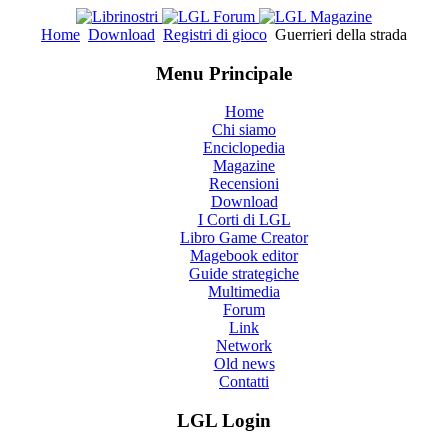
Home
Download
Registri di gioco
Guerrieri della strada
Menu Principale
Home
Chi siamo
Enciclopedia
Magazine
Recensioni
Download
I Corti di LGL
Libro Game Creator
Magebook editor
Guide strategiche
Multimedia
Forum
Link
Network
Old news
Contatti
LGL Login