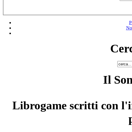
P
No
Cerc
Il So
Librogame scritti con l'i