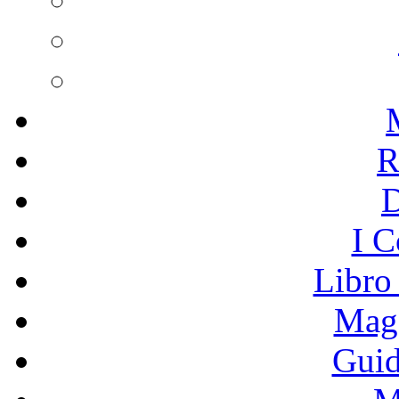
R
I C
Libro
Mage
Guid