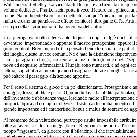
Wollstonecraft Shelley. La vicenda di Dracula è ambientata dunque nel
volume dedicato a Frankenstein porta invece il lettore tra i ghiacci anta
nome. Naturalmente Brennan ci mette del suo per "minare" un po' la si
nulla e creano un paradossale effetto comico: i librogame di Re Artù 
esempi della straordinaria follia inventiva dell'autore.
Una prerogativa molto interessante di questa coppia di lg è quella di o
avventure, impersonando o appunto il mostro protagonista, oppure il s
(nomignolo di Brennan, n.d.r.) ha pensato bene di separare le parti di 
dei luoghi, queste invece comuni. Ne è nata la distinzione rispettivamen
"loc", paragrafi di luogo, concentrati a inizio libro (tranne quelli "seg
trova ed acquisire informazioni. I luoghi sono numerati, e ad ogni act 
lettura, soprattutto all'inizio quando bisogna esplorare i luoghi; la cos
può saltare il passaggio alla sezione apposita.
Per il resto il sistema di gioco è un po' disorientante. Protagonista e a
coraggio, forza, abilità e psico. Ognuno tuttavia ha abilità particolari, 
dell'inventario è abbastanza vaga, lasciando molto all'interpretazione 
proprietà tipica ad esempio di Dever. Il sistema di combattimento infin
grande importanza ed i caratteristici bonus e malus da sottrarre ed ag
Al momento della valutazione, purtroppo risulta impossibile attribuire i
oltre ad avere lo stile impareggiabile di Brennan come fiore all'occhiel
troppo "ingessata", da giocare con il bilancino, il che inevitabilmente
andrebbero invece gustate con un gameplay scorrevole e poco manovr