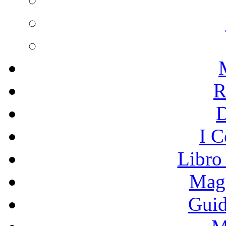
R
I C
Libro
Mage
Guid