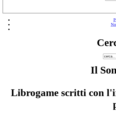
P
No
Cerc
Il So
Librogame scritti con l'i