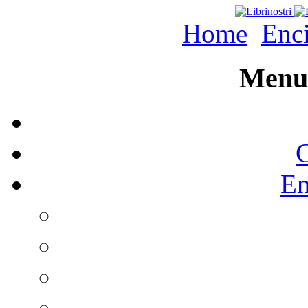
Home
Enc
Menu 
C
En