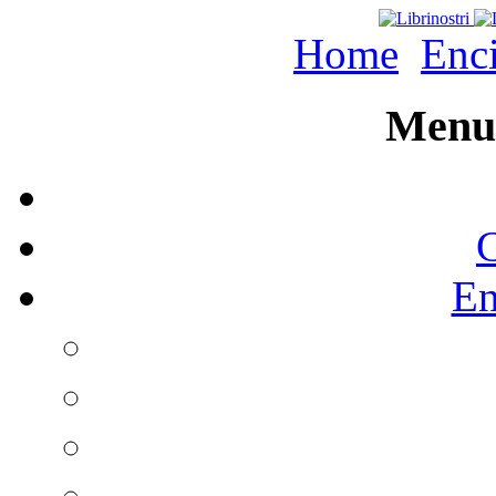
Home
Enc
Menu 
C
En