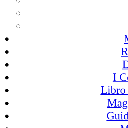
R
I C
Libro
Mage
Guid