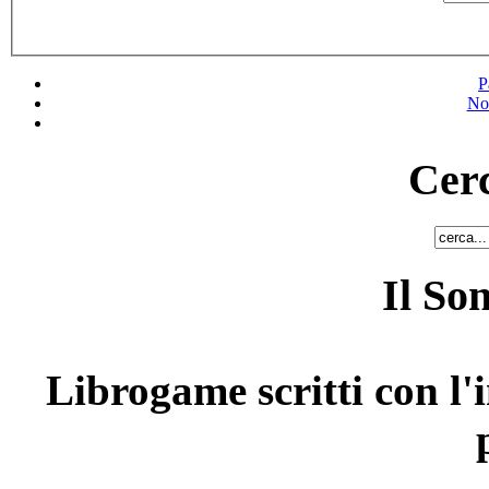
P
No
Cerc
Il So
Librogame scritti con l'i