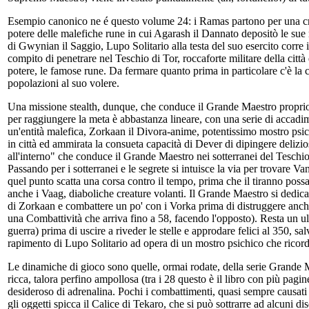
Esempio canonico ne é questo volume 24: i Ramas partono per una croc
potere delle malefiche rune in cui Agarash il Dannato depositò le sue
di Gwynian il Saggio, Lupo Solitario alla testa del suo esercito corre 
compito di penetrare nel Teschio di Tor, roccaforte militare della città
potere, le famose rune. Da fermare quanto prima in particolare c'è la c
popolazioni al suo volere.
Una missione stealth, dunque, che conduce il Grande Maestro proprio nel
per raggiungere la meta è abbastanza lineare, con una serie di accadime
un'entità malefica, Zorkaan il Divora-anime, potentissimo mostro psich
in città ed ammirata la consueta capacità di Dever di dipingere delizio
all'interno" che conduce il Grande Maestro nei sotterranei del Teschio
Passando per i sotterranei e le segrete si intuisce la via per trovare V
quel punto scatta una corsa contro il tempo, prima che il tiranno poss
anche i Vaag, diaboliche creature volanti. Il Grande Maestro si dedica 
di Zorkaan e combattere un po' con i Vorka prima di distruggere anche 
una Combattività che arriva fino a 58, facendo l'opposto). Resta un 
guerra) prima di uscire a riveder le stelle e approdare felici al 350, s
rapimento di Lupo Solitario ad opera di un mostro psichico che ricorda
Le dinamiche di gioco sono quelle, ormai rodate, della serie Grande Mae
ricca, talora perfino ampollosa (tra i 28 questo è il libro con più pagi
desideroso di adrenalina. Pochi i combattimenti, quasi sempre causat
gli oggetti spicca il Calice di Tekaro, che si può sottrarre ad alcuni di