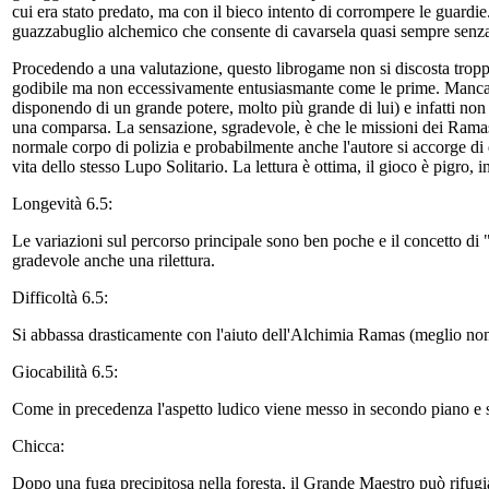
cui era stato predato, ma con il bieco intento di corrompere le guardie
guazzabuglio alchemico che consente di cavarsela quasi sempre senza u
Procedendo a una valutazione, questo librogame non si discosta tropp
godibile ma non eccessivamente entusiasmante come le prime. Manca
disponendo di un grande potere, molto più grande di lui) e infatti n
una comparsa. La sensazione, sgradevole, è che le missioni dei Ramas
normale corpo di polizia e probabilmente anche l'autore si accorge di
vita dello stesso Lupo Solitario. La lettura è ottima, il gioco è pigro, 
Longevità 6.5:
Le variazioni sul percorso principale sono ben poche e il concetto di "
gradevole anche una rilettura.
Difficoltà 6.5:
Si abbassa drasticamente con l'aiuto dell'Alchimia Ramas (meglio non s
Giocabilità 6.5:
Come in precedenza l'aspetto ludico viene messo in secondo piano e sopr
Chicca:
Dopo una fuga precipitosa nella foresta, il Grande Maestro può rifugia