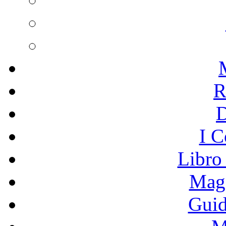
R
I C
Libro
Mage
Guid