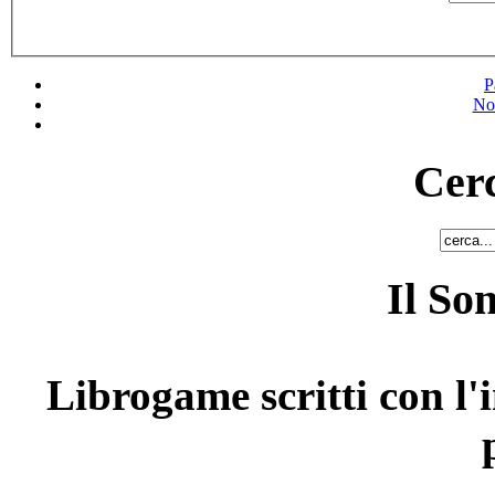
P
No
Cerc
Il So
Librogame scritti con l'i