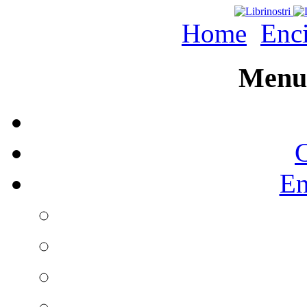
Home
Enc
Menu 
C
En