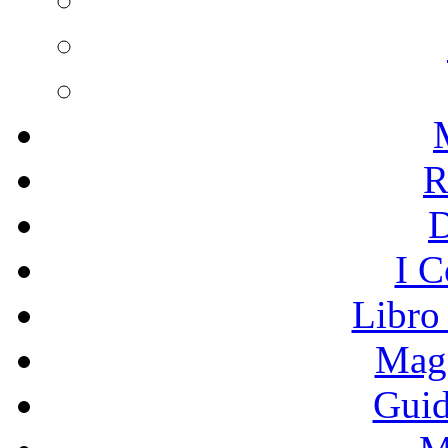
R
I C
Libro
Mage
Guid