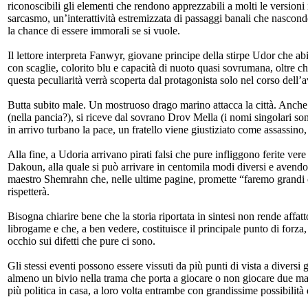
riconoscibili gli elementi che rendono apprezzabili a molti le versioni 
sarcasmo, un’interattività estremizzata di passaggi banali che nasconde
la chance di essere immorali se si vuole.
Il lettore interpreta Fanwyr, giovane principe della stirpe Udor che abit
con scaglie, colorito blu e capacità di nuoto quasi sovrumana, oltre che
questa peculiarità verrà scoperta dal protagonista solo nel corso dell’
Butta subito male. Un mostruoso drago marino attacca la città. Anche se
(nella pancia?), si riceve dal sovrano Drov Mella (i nomi singolari sono
in arrivo turbano la pace, un fratello viene giustiziato come assassino
Alla fine, a Udoria arrivano pirati falsi che pure infliggono ferite vere a
Dakoun, alla quale si può arrivare in centomila modi diversi e avendo
maestro Shemrahn che, nelle ultime pagine, promette “faremo grandi
rispetterà.
Bisogna chiarire bene che la storia riportata in sintesi non rende affatt
librogame e che, a ben vedere, costituisce il principale punto di forza
occhio sui difetti che pure ci sono.
Gli stessi eventi possono essere vissuti da più punti di vista a diversi gr
almeno un bivio nella trama che porta a giocare o non giocare due mac
più politica in casa, a loro volta entrambe con grandissime possibilità 