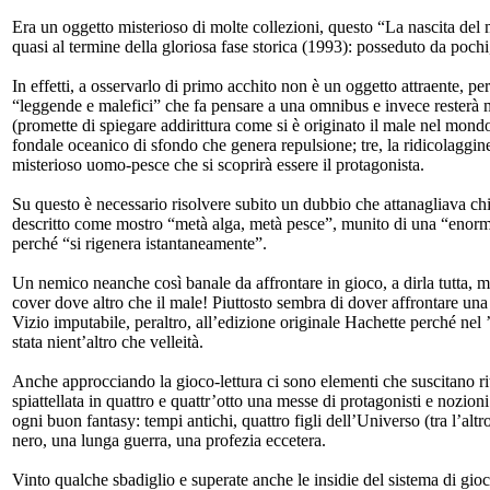
Era un oggetto misterioso di molte collezioni, questo “La nascita del m
quasi al termine della gloriosa fase storica (1993): posseduto da poc
In effetti, a osservarlo di primo acchito non è un oggetto attraente, per
“leggende e malefici” che fa pensare a una omnibus e invece resterà mo
(promette di spiegare addirittura come si è originato il male nel mondo)
fondale oceanico di sfondo che genera repulsione; tre, la ridicolaggine 
misterioso uomo-pesce che si scoprirà essere il protagonista.
Su questo è necessario risolvere subito un dubbio che attanagliava ch
descritto come mostro “metà alga, metà pesce”, munito di una “enorm
perché “si rigenera istantaneamente”.
Un nemico neanche così banale da affrontare in gioco, a dirla tutta, 
cover dove altro che il male! Piuttosto sembra di dover affrontare una
Vizio imputabile, peraltro, all’edizione originale Hachette perché nel 
stata nient’altro che velleità.
Anche approcciando la gioco-lettura ci sono elementi che suscitano ritr
spiattellata in quattro e quattr’otto una messe di protagonisti e nozio
ogni buon fantasy: tempi antichi, quattro figli dell’Universo (tra l’a
nero, una lunga guerra, una profezia eccetera.
Vinto qualche sbadiglio e superate anche le insidie del sistema di gioc