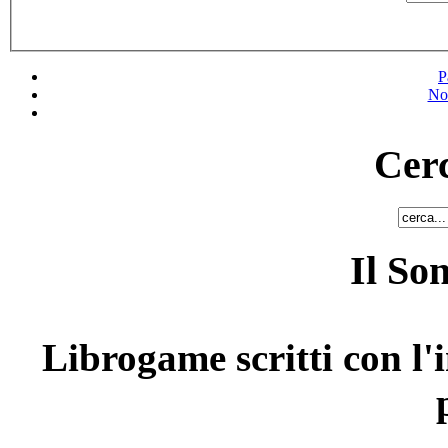
P
No
Cerc
Il So
Librogame scritti con l'i