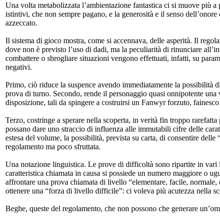
Una volta metabolizzata l’ambientazione fantastica ci si muove più a 
istintivi, che non sempre pagano, e la generosità e il senso dell’onore
azzeccato.
Il sistema di gioco mostra, come si accennava, delle asperità. Il reg
dove non è previsto l’uso di dadi, ma la peculiarità di rinunciare all’in
combattere o sbrogliare situazioni vengono effettuati, infatti, su parame
negativi.
Primo, ciò riduce la suspence avendo immediatamente la possibilità di s
prova di turno. Secondo, rende il personaggio quasi onnipotente una vol
disposizione, tali da spingere a costruirsi un Fanwyr forzuto, fainesco 
Terzo, costringe a sperare nella scoperta, in verità fin troppo rarefatta
possano dare uno straccio di influenza alle immutabili cifre delle cara
estesa del volume, la possibilità, prevista su carta, di consentire dell
regolamento ma poco sfruttata.
Una notazione linguistica. Le prove di difficoltà sono ripartite in va
caratteristica chiamata in causa si possiede un numero maggiore o ugual
affrontare una prova chiamata di livello “elementare, facile, normale, 
ottenere una “forza di livello difficile”: ci voleva più acutezza nella sc
Beghe, queste del regolamento, che non possono che generare un’om