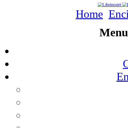
Home
Enc
Menu 
C
En