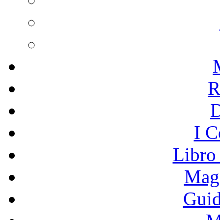
R
I C
Libro
Mage
Guid