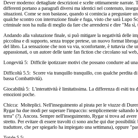
Dever moderno: dettagliate descrizioni e scelte ottimamente narrate. Tu
differenti portano a paragrafi diversi ma identici nel contenuto, insegu
situazioni. Come se non bastasse, quando si comincia a pregustare u
qualche scontro con interruzione finale e fuga, visto che sarà Lupo Sol
criminale non ha nulla di meglio da fare che arrendersi e dire "Ma sì, 
Andando alla valutazione finale, si può mitigare la negatività delle 
piccolina e di supporto, senza troppe pretese, un nuovo format librogam
del libro. La sensazione che non va via, sconfortante, è tuttavia che un
appassionati, o un autore delle tante fan fiction che circolano sul we
Longevità 5:
Difficile ipotizzare motivi che possano condurre ad una
Difficoltà 5.5:
Scorre via tranquillo tranquillo, con qualche perdita di
bassa Combattività).
Giocabilità 5:
L'interattività è limitatissima. La differenza di esiti t
emozioni poche.
Chicca:
Molteplici. Nell'inseguimento al pirata per le viuzze di Dureno
Rygar ha due modi per superare l'impaccio: semplicemente saltando le 
terra" (?). Ancora. Sempre nell'inseguimento, Rygar si trova ad avere a
stretto. Per evitare di essere travolti ci sono anche qui due possibilità
traduttore, che per spiegarlo ha impiegato una settimana), oppure "passa
Totale 5.5: