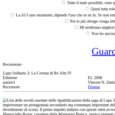
Tutto il male possibile, sono p
Quasi tutta rob
La AI è uno strumento, dipende l'uso che se ne fa. Se non ent
Per lo più ritengo venga sfru
Mi sembrano migliori d
Non ho ancora 
Guarda
Recensione
Lupo Solitario 2:
La Corona di Re Alin IV
Edizione
EL 2008
autore/i
Vincent N. Darl
Recensore
Dragan
Una delle novità assolute delle ripubblicazioni della saga di Lupo S
impersonare un protagonista secondario ma comunque importante della
divertimento di scorta. Il primo impatto italiano con queste mini-avve
Maresciallo Rygar, cavaliere della Montagna Bianca, storico aiutante