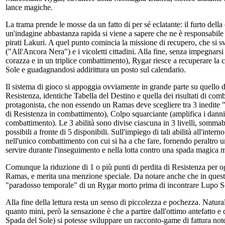
lance magiche.
La trama prende le mosse da un fatto di per sé eclatante: il furto de
un'indagine abbastanza rapida si viene a sapere che ne è responsabile 
pirati Lakuri. A quel punto comincia la missione di recupero, che si 
("All'Ancora Nera") e i vicoletti cittadini. Alla fine, senza impegnars
corazza e in un triplice combattimento), Rygar riesce a recuperare la
Sole e guadagnandosi addirittura un posto sul calendario.
Il sistema di gioco si appoggia ovviamente in grande parte su quello d
Resistenza, identiche Tabella del Destino e quella dei risultati di co
protagonista, che non essendo un Ramas deve scegliere tra 3 inedite "
di Resistenza in combattimento), Colpo squarciante (amplifica i danni
combattimento). Le 3 abilità sono divise ciascuna in 3 livelli, sommabi
possibili a fronte di 5 disponibili. Sull'impiego di tali abilità all'inte
nell'unico combattimento con cui si ha a che fare, fornendo peraltro un 
servire durante l'inseguimento e nella lotta contro una spada magica m
Comunque la riduzione di 1 o più punti di perdita di Resistenza per 
Ramas, e merita una menzione speciale. Da notare anche che in quest
"paradosso temporale" di un Rygar morto prima di incontrare Lupo Sol
Alla fine della lettura resta un senso di piccolezza e pochezza. Natu
quanto mini, però la sensazione è che a partire dall'ottimo antefatto e
Spada del Sole) si potesse sviluppare un racconto-game di fattura note