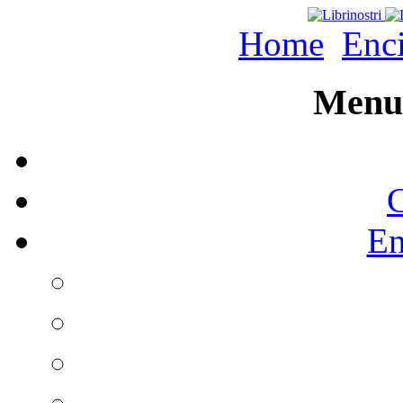
Home
Enc
Menu 
C
En