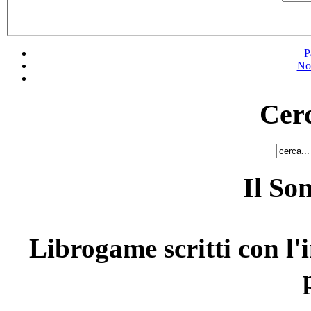
P
No
Cerc
Il So
Librogame scritti con l'i