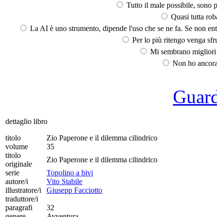
Tutto il male possibile, sono p
Quasi tutta rob
La AI è uno strumento, dipende l'uso che se ne fa. Se non ent
Per lo più ritengo venga sfru
Mi sembrano migliori d
Non ho ancora 
Guarda
dettaglio libro
titolo
Zio Paperone e il dilemma cilindrico
volume
35
titolo
Zio Paperone e il dilemma cilindrico
originale
serie
Topolino a bivi
autore/i
Vito Stabile
illustratore/i
Giusepp Facciotto
traduttore/i
paragrafi
32
genere
Avventura