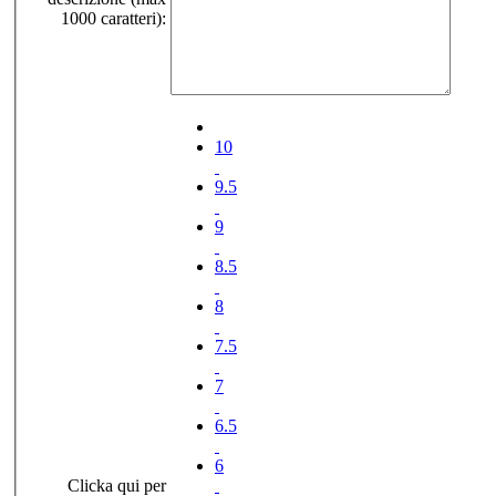
1000 caratteri):
10
9.5
9
8.5
8
7.5
7
6.5
6
Clicka qui per