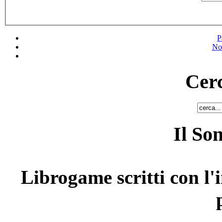
P
No
Cerc
Il So
Librogame scritti con l'i