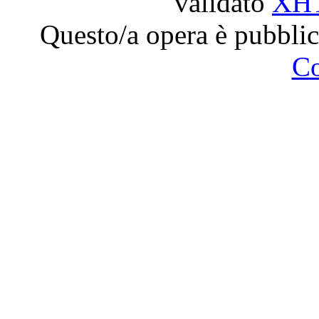
validato
XH
Questo/a opera è pubblic
C