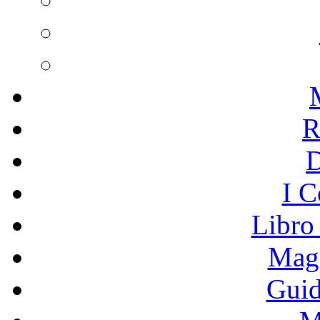
R
I C
Libro
Mage
Guid