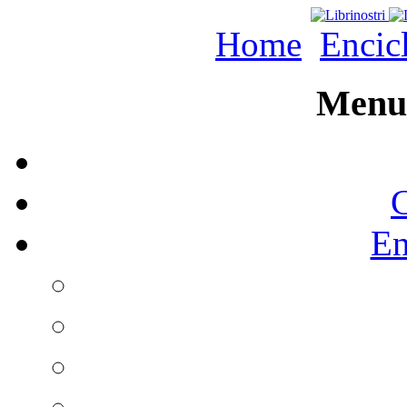
Home
Encic
Menu 
C
En