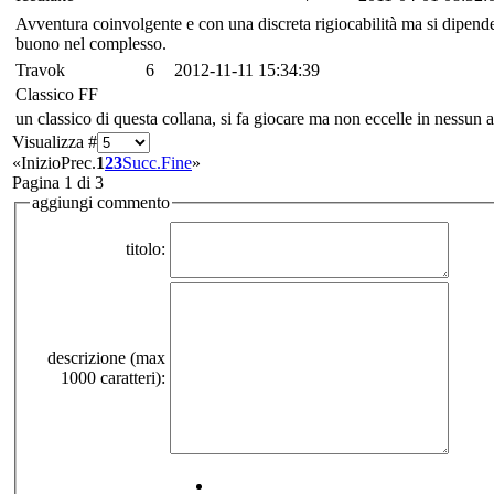
Avventura coinvolgente e con una discreta rigiocabilità ma si dipend
buono nel complesso.
Travok
6
2012-11-11 15:34:39
Classico FF
un classico di questa collana, si fa giocare ma non eccelle in nessun 
Visualizza #
«
Inizio
Prec.
1
2
3
Succ.
Fine
»
Pagina 1 di 3
aggiungi commento
titolo:
descrizione (max
1000 caratteri):