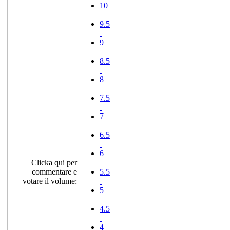
10
9.5
9
8.5
8
7.5
7
6.5
6
Clicka qui per
commentare e
5.5
votare il volume:
5
4.5
4