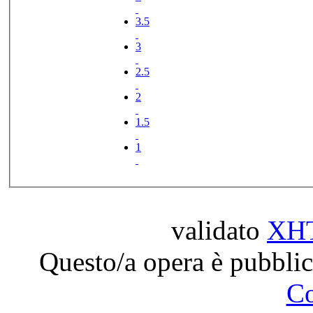
3.5
3
2.5
2
1.5
1
validato
XH
Questo/a opera è pubblic
C