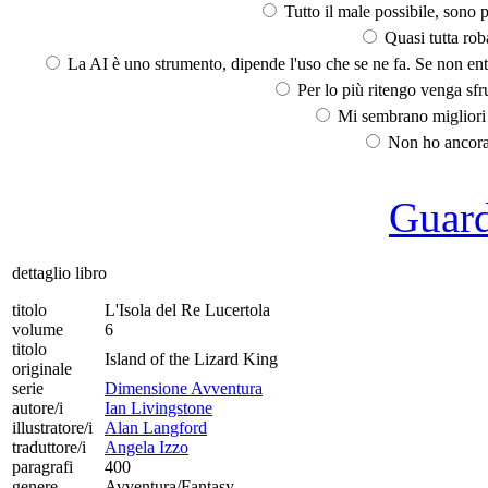
Tutto il male possibile, sono p
Quasi tutta rob
La AI è uno strumento, dipende l'uso che se ne fa. Se non ent
Per lo più ritengo venga sfru
Mi sembrano migliori d
Non ho ancora 
Guarda
dettaglio libro
titolo
L'Isola del Re Lucertola
volume
6
titolo
Island of the Lizard King
originale
serie
Dimensione Avventura
autore/i
Ian Livingstone
illustratore/i
Alan Langford
traduttore/i
Angela Izzo
paragrafi
400
genere
Avventura/Fantasy