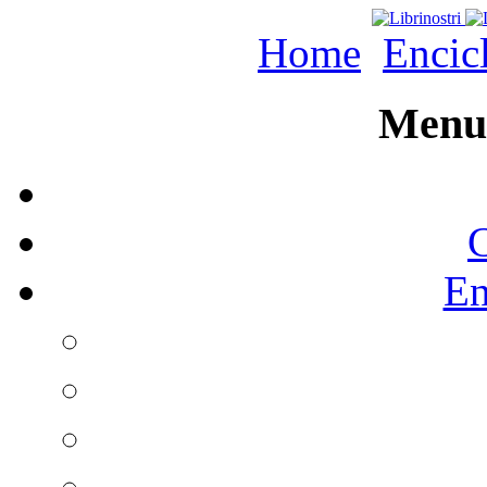
Home
Encic
Menu 
C
En