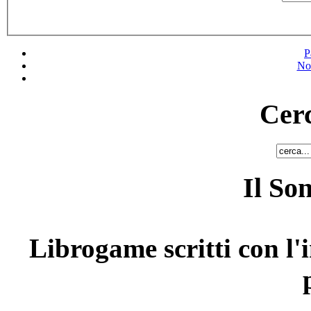
P
No
Cerc
Il So
Librogame scritti con l'i