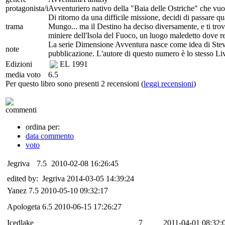
protagonista/i
Avventuriero nativo della "Baia delle Ostriche" che vuole
Di ritorno da una difficile missione, decidi di passare qu
trama
Mungo... ma il Destino ha deciso diversamente, e ti trov
miniere dell'Isola del Fuoco, un luogo maledetto dove r
La serie Dimensione Avventura nasce come idea di Steve
note
pubblicazione. L'autore di questo numero è lo stesso Li
Edizioni
EL
1991
media voto
6.5
Per questo libro sono presenti 2 recensioni (
leggi recensioni
)
commenti
ordina per:
data commento
voto
Jegriva
7.5
2010-02-08 16:26:45
edited by: Jegriva 2014-03-05 14:39:24
Yanez
7.5
2010-05-10 09:32:17
Apologeta
6.5
2010-06-15 17:26:27
Icedlake
7
2011-04-01 08:32: