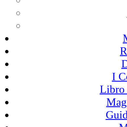
R
I C
Libro
Mage
Guid