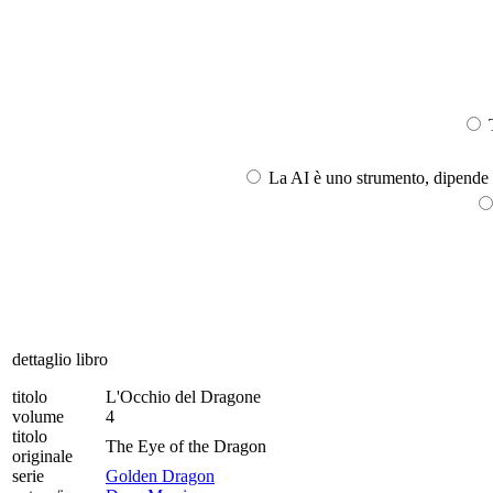
T
La AI è uno strumento, dipende l
dettaglio libro
titolo
L'Occhio del Dragone
volume
4
titolo
The Eye of the Dragon
originale
serie
Golden Dragon