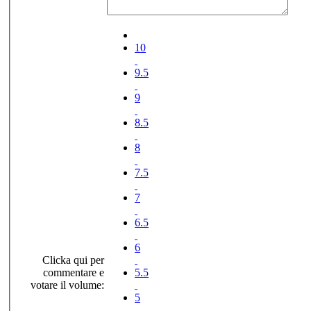
10
9.5
9
8.5
8
7.5
7
6.5
6
Clicka qui per
commentare e
5.5
votare il volume:
5