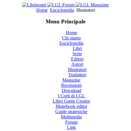
Home
Enciclopedia
Illustratori
Menu Principale
Home
Chi siamo
Enciclopedia
Libri
Serie
Editori
Autori
Illustratori
Traduttori
Magazine
Recensioni
Download
I Corti di LGL
Libro Game Creator
Magebook editor
Guide strategiche
Multimedia
Forum
Link