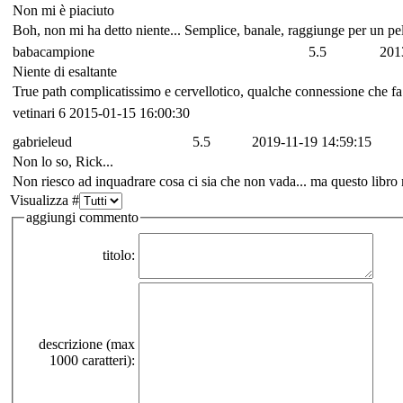
Non mi è piaciuto
Boh, non mi ha detto niente... Semplice, banale, raggiunge per un pel
babacampione
5.5
201
Niente di esaltante
True path complicatissimo e cervellotico, qualche connessione che fa sa
vetinari
6
2015-01-15 16:00:30
gabrieleud
5.5
2019-11-19 14:59:15
Non lo so, Rick...
Non riesco ad inquadrare cosa ci sia che non vada... ma questo libro 
Visualizza #
aggiungi commento
titolo:
descrizione (max
1000 caratteri):