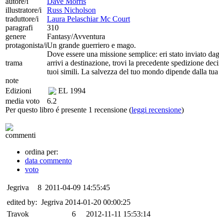
autore/i
Dave Morris
illustratore/i
Russ Nicholson
traduttore/i
Laura Pelaschiar Mc Court
paragrafi
310
genere
Fantasy/Avventura
protagonista/i
Un grande guerriero e mago.
Dove essere una missione semplice: eri stato inviato da
trama
arrivi a destinazione, trovi la precedente spedizione dec
tuoi simili. La salvezza del tuo mondo dipende dalla tua
note
Edizioni
EL
1994
media voto
6.2
Per questo libro é presente 1 recensione (
leggi recensione
)
commenti
ordina per:
data commento
voto
Jegriva
8
2011-04-09 14:55:45
edited by: Jegriva 2014-01-20 00:00:25
Travok
6
2012-11-11 15:53:14