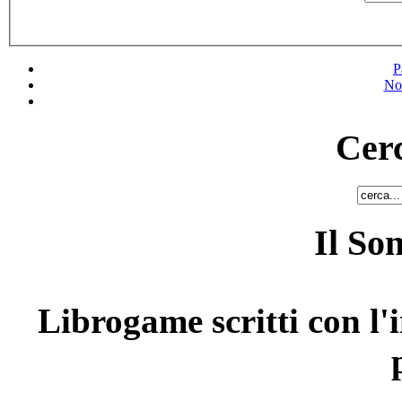
P
No
Cerc
Il So
Librogame scritti con l'i