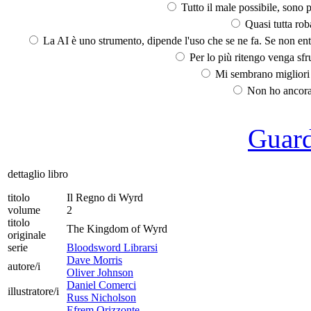
Tutto il male possibile, sono p
Quasi tutta rob
La AI è uno strumento, dipende l'uso che se ne fa. Se non ent
Per lo più ritengo venga sfru
Mi sembrano migliori d
Non ho ancora 
Guarda
dettaglio libro
titolo
Il Regno di Wyrd
volume
2
titolo
The Kingdom of Wyrd
originale
serie
Bloodsword Librarsi
Dave Morris
autore/i
Oliver Johnson
Daniel Comerci
illustratore/i
Russ Nicholson
Efrem Orizzonte