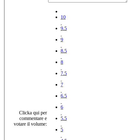
10
9.5
9
8.5
8
7.5
7
6.5
6
Clicka qui per
commentare e
5.5
votare il volume:
5