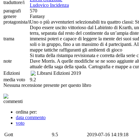
traduttore/i
Ludovico Incidenza
paragrafi
570
genere
Fantasy
protagonista/i
Uno o più avventurieri selezionabili tra quattro classi: 
Dopo essere uscito vittorioso dal Labirinto di Krarth, 
terra, separata dal resto del continente da un’ampia dist
trama
immensi poteri e capace di leggere la mente dei suoi sudd
soli o in gruppo, fino a un massimo di 4 partecipanti. Al
mappe tattiche raffiguranti gli ambienti di gioco
Si tratta della ristampa revisionata e corretta della serie
note
Dave Morris. A quelle modifiche se ne sono aggiunte altr
attuale della saga della spada. Cartografia e mappe a c
Edizioni
Librarsi Edizioni
2019
media voto
9.2
Nessuna recensione presente per questo libro
commenti
ordina per:
data commento
voto
Gott
9.5
2019-07-16 14:19:18