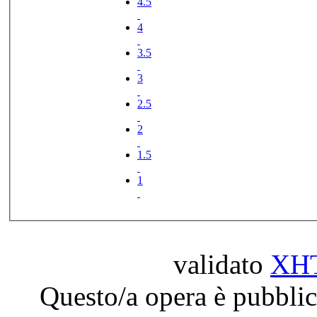
4.5
4
3.5
3
2.5
2
1.5
1
validato
XH
Questo/a opera è pubblic