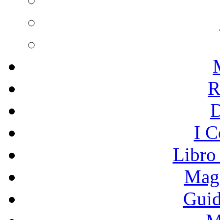
R
I C
Libro
Mage
Guid