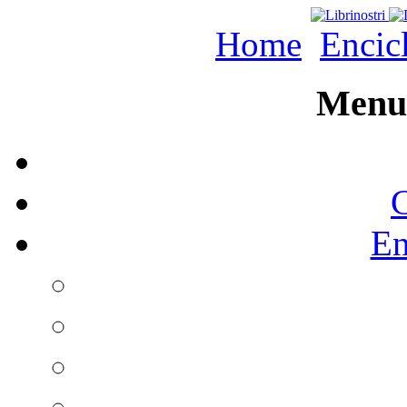
Home
Encic
Menu 
C
En