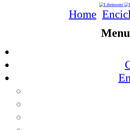
Home
Encic
Menu 
C
En