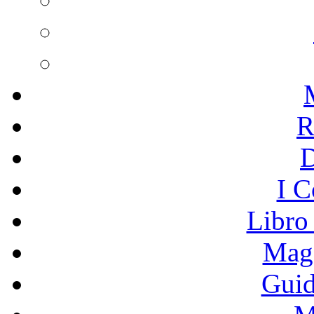
R
I C
Libro
Mage
Guid