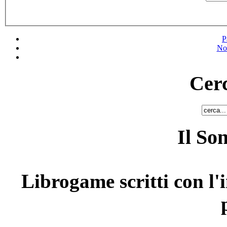
P
No
Cerc
Il So
Librogame scritti con l'i