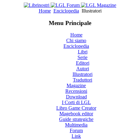
Home
Enciclopedia
Illustratori
Menu Principale
Home
Chi siamo
Enciclopedia
Libri
Serie
Editori
Autori
Illustratori
Traduttori
Magazine
Recensioni
Download
I Corti di LGL
Libro Game Creator
Magebook editor
Guide strategiche
Multimedia
Forum
Link