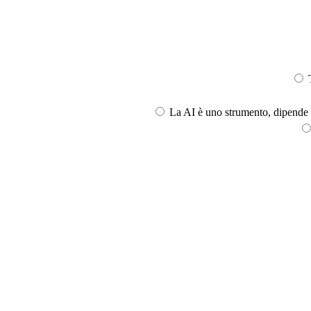
T
La AI è uno strumento, dipende l