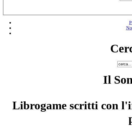
P
No
Cerc
Il So
Librogame scritti con l'i