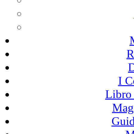
R
I C
Libro
Mage
Guid