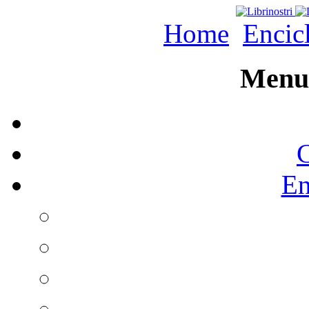
Home
Encic
Menu 
C
En