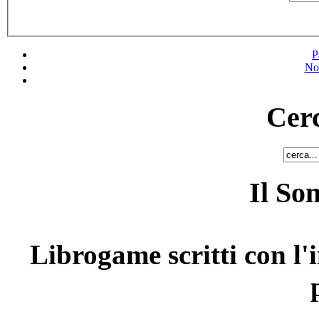
P
No
Cerc
Il So
Librogame scritti con l'i