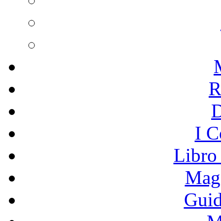
R
I C
Libro
Mage
Guid