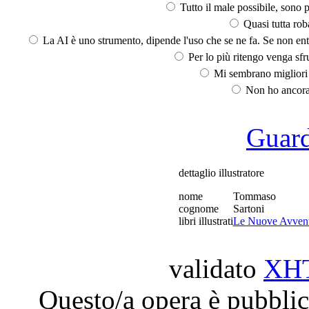
Tutto il male possibile, sono p
Quasi tutta rob
La AI è uno strumento, dipende l'uso che se ne fa. Se non ent
Per lo più ritengo venga sfru
Mi sembrano migliori d
Non ho ancora 
Guarda
dettaglio illustratore
nome
Tommaso
cognome
Sartoni
libri illustrati
Le Nuove Avventu
validato
XH
Questo/a opera è pubblic