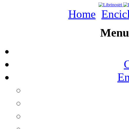
Home
Encic
Menu 
C
En