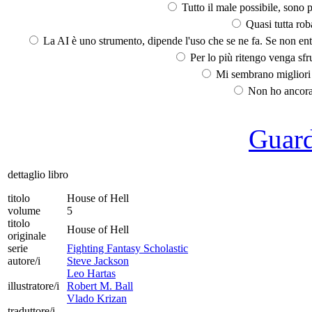
Tutto il male possibile, sono p
Quasi tutta rob
La AI è uno strumento, dipende l'uso che se ne fa. Se non ent
Per lo più ritengo venga sfru
Mi sembrano migliori d
Non ho ancora 
Guarda
dettaglio libro
titolo
House of Hell
volume
5
titolo
House of Hell
originale
serie
Fighting Fantasy Scholastic
autore/i
Steve Jackson
Leo Hartas
illustratore/i
Robert M. Ball
Vlado Krizan
traduttore/i