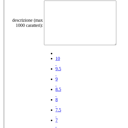
descrizione (max
1000 caratteri):
10
9.5
9
8.5
8
7.5
7