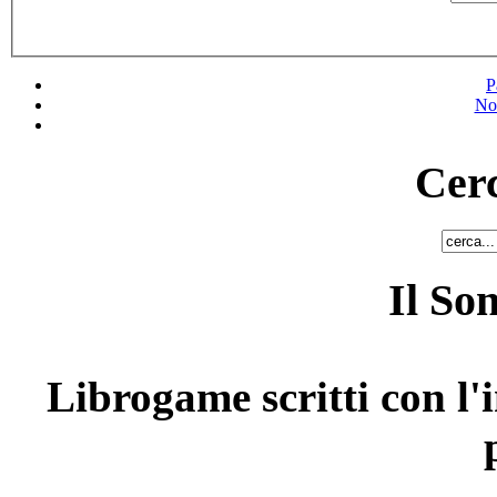
P
No
Cerc
Il So
Librogame scritti con l'i