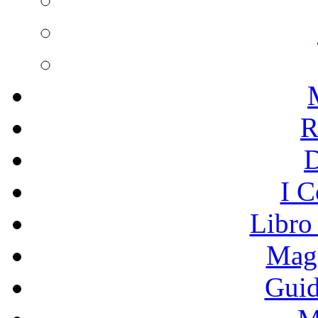
R
I C
Libro
Mage
Guid