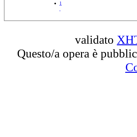
1
validato
XH
Questo/a opera è pubblic
C