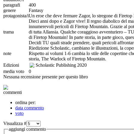
paragrafi
400
genere
Fantasy
protagonista/i
Un eroe che deve fermare Zagor, lo stregone di Firetop 
Dieci anni dopo e Zagor vive! Il regno diabolico del mal
innumerevoli pericoli di Firetop Mountain. Grazie al pote
trama
di tutta Allansia. Qualche coraggioso avventuriero – TU! 
di Firetop Mountain! In parte storia, in parte gioco, qu
Decidi TU quali strade prendere, quali pericoli affronta
Riedizione Scholastic, cambiano le illustrazioni, la cope
note
Rispetto ai volumi 1-6 cambia lo stile delle copertine ch
storia, The Warlock of Firetop Mountain.
Edizioni
Scholastic Publishing
2020
media voto
0
Nessuna recensione presente per questo libro
commenti
ordina per:
data commento
voto
Visualizza #
aggiungi commento