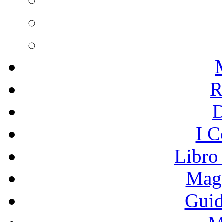
R
I C
Libro
Mage
Guid