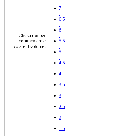
7
6.5
6
Clicka qui per
commentare e
5.5
votare il volume:
5
4.5
4
3.5
3
2.5
2
1.5