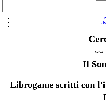
P
No
Cerc
Il So
Librogame scritti con l'i