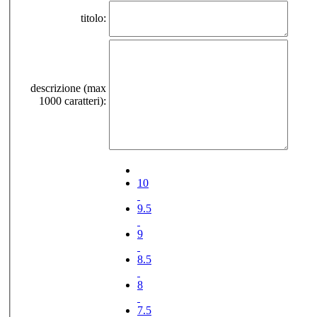
titolo:
descrizione (max
1000 caratteri):
10
9.5
9
8.5
8
7.5