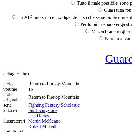
Tutto il male possibile, sono p
Quasi tutta rob
La AI è uno strumento, dipende l'uso che se ne fa. Se non ent
Per lo più ritengo venga sfru
Mi sembrano migliori d
Non ho ancora 
Guarda
dettaglio libro
titolo
Return to Firetop Mountain
volume
16
titolo
Return to Firetop Mountain
originale
serie
Fighting Fantasy Scholastic
autore/i
Ian Livingstone
Leo Hartas
illustratore/i
Martin McKenna
Robert M. Ball
traduttore/i