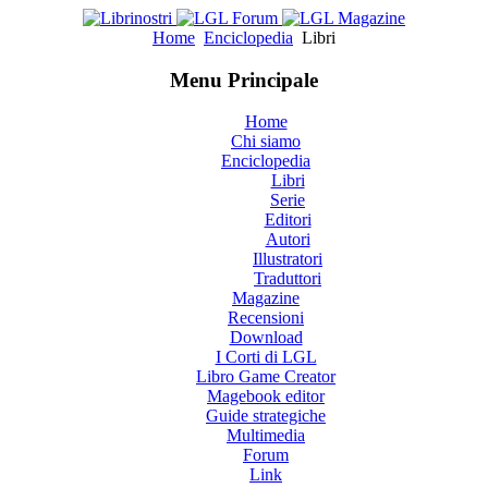
Home
Enciclopedia
Libri
Menu Principale
Home
Chi siamo
Enciclopedia
Libri
Serie
Editori
Autori
Illustratori
Traduttori
Magazine
Recensioni
Download
I Corti di LGL
Libro Game Creator
Magebook editor
Guide strategiche
Multimedia
Forum
Link