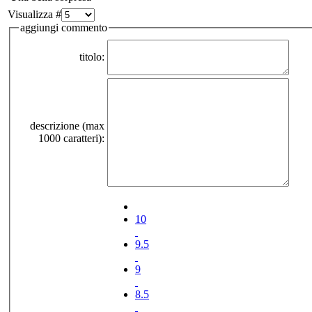
Visualizza #
aggiungi commento
titolo:
descrizione (max
1000 caratteri):
10
9.5
9
8.5