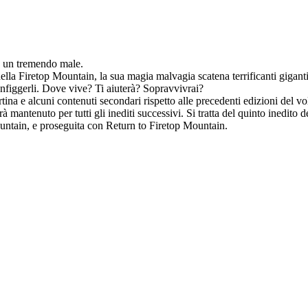
e un tremendo male.
lla Firetop Mountain, la sua magia malvagia scatena terrificanti gigant
nfiggerli. Dove vive? Ti aiuterà? Sopravvivrai?
rtina e alcuni contenuti secondari rispetto alle precedenti edizioni del v
rà mantenuto per tutti gli inediti successivi. Si tratta del quinto inedito d
untain, e proseguita con Return to Firetop Mountain.