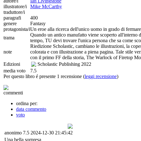
autore/i
Ian Livingstone
illustratore/i
Mike McCarthy
traduttore/i
paragrafi
400
genere
Fantasy
protagonista/i
Un eroe alla ricerca dell'unico uomo in grado di fermar
Quando un antico manufatto viene scoperto all'interno de
trama
tempo, TU devi trovare l'unica persona che sa come sco
Riedizione Scholastic, cambiano le illustrazioni, la cope
note
colorata e con illustrazione a piena pagina. Tale stile ver
con il primo FF della storia, The Warlock of Firetop Mo
Edizioni
Scholastic Publishing
2022
media voto
7.5
Per questo libro é presente 1 recensione (
leggi recensione
)
commenti
ordina per:
data commento
voto
anonimo
7.5
2024-12-30 21:45:42
Una bella sorpresa