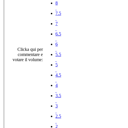
8
7.5
7
6.5
6
Clicka qui per
commentare e
5.5
votare il volume:
5
4.5
4
3.5
3
2.5
2