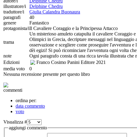
autore/i
Delphine Chedru
illustratore/i
Delphine Chedru
traduttore/i
Giulia Calandra Buonaura
paragrafi
40
genere
Fantastico
protagonista/i
Il Cavaliere Coraggio e la Principessa Attacco
Un misterioso amuleto catapulta il cavaliere Coraggio e la
Olimpici in Grecia, decriptare messaggi nel linguaggio an
trama
osservazione e scegliere come proseguire l'avventura e l'
dèi egizi! Si può ricominciare l'avventura ogni volta che
note
Ogni paragrafo consta di una ricca tavola illustrata ch
Edizioni
Franco Cosimo Panini Editore
2021
media voto
0
Nessuna recensione presente per questo libro
commenti
ordina per:
data commento
voto
Visualizza #
aggiungi commento