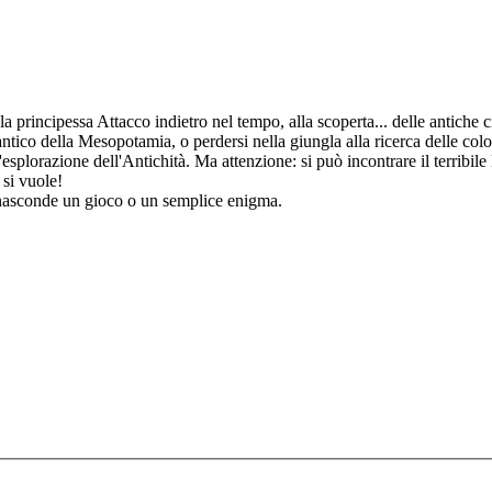
 principessa Attacco indietro nel tempo, alla scoperta... delle antiche civ
tico della Mesopotamia, o perdersi nella giungla alla ricerca delle colo
esplorazione dell'Antichità. Ma attenzione: si può incontrare il terribile
 si vuole!
e nasconde un gioco o un semplice enigma.