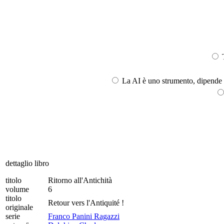
T
La AI è uno strumento, dipende l
dettaglio libro
titolo
Ritorno all'Antichità
volume
6
titolo
Retour vers l'Antiquité !
originale
serie
Franco Panini Ragazzi