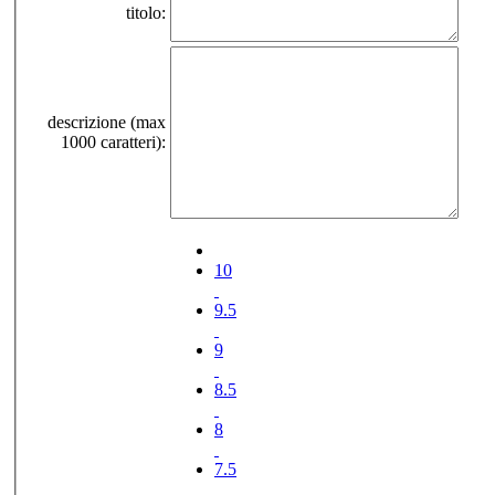
titolo:
descrizione (max
1000 caratteri):
10
9.5
9
8.5
8
7.5