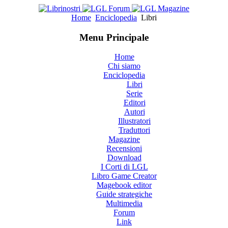
Home
Enciclopedia
Libri
Menu Principale
Home
Chi siamo
Enciclopedia
Libri
Serie
Editori
Autori
Illustratori
Traduttori
Magazine
Recensioni
Download
I Corti di LGL
Libro Game Creator
Magebook editor
Guide strategiche
Multimedia
Forum
Link