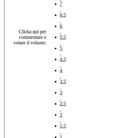
7
6.5
6
Clicka qui per
commentare e
5.5
votare il volume:
5
4.5
4
3.5
3
2.5
2
1.5
1