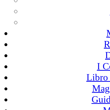
R
I C
Libro
Mage
Guid