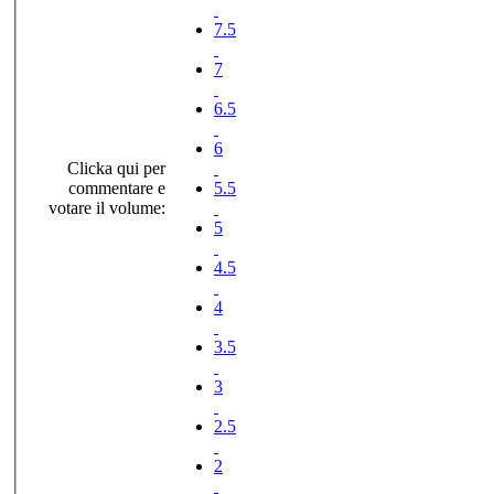
7.5
7
6.5
6
Clicka qui per
commentare e
5.5
votare il volume:
5
4.5
4
3.5
3
2.5
2