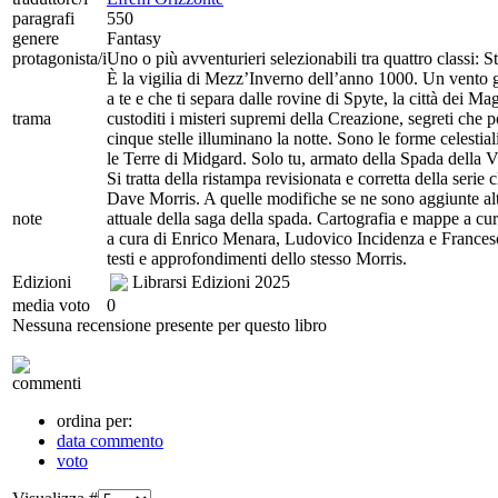
paragrafi
550
genere
Fantasy
protagonista/i
Uno o più avventurieri selezionabili tra quattro classi: 
È la vigilia di Mezz’Inverno dell’anno 1000. Un vento ge
a te e che ti separa dalle rovine di Spyte, la città dei M
trama
custoditi i misteri supremi della Creazione, segreti che p
cinque stelle illuminano la notte. Sono le forme celestiali
le Terre di Midgard. Solo tu, armato della Spada della Vi
Si tratta della ristampa revisionata e corretta della serie
Dave Morris. A quelle modifiche se ne sono aggiunte altr
note
attuale della saga della spada. Cartografia e mappe a c
a cura di Enrico Menara, Ludovico Incidenza e Frances
testi e approfondimenti dello stesso Morris.
Edizioni
Librarsi Edizioni
2025
media voto
0
Nessuna recensione presente per questo libro
commenti
ordina per:
data commento
voto