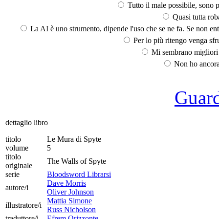
Tutto il male possibile, sono p
Quasi tutta rob
La AI è uno strumento, dipende l'uso che se ne fa. Se non ent
Per lo più ritengo venga sfru
Mi sembrano migliori d
Non ho ancora 
Guarda
dettaglio libro
titolo
Le Mura di Spyte
volume
5
titolo
The Walls of Spyte
originale
serie
Bloodsword Librarsi
Dave Morris
autore/i
Oliver Johnson
Mattia Simone
illustratore/i
Russ Nicholson
traduttore/i
Efrem Orizzonte