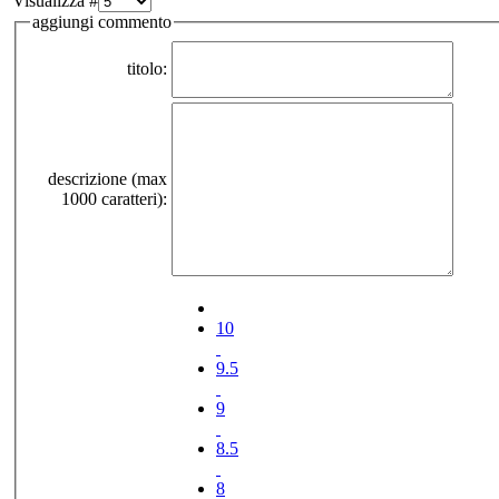
Visualizza #
aggiungi commento
titolo:
descrizione (max
1000 caratteri):
10
9.5
9
8.5
8