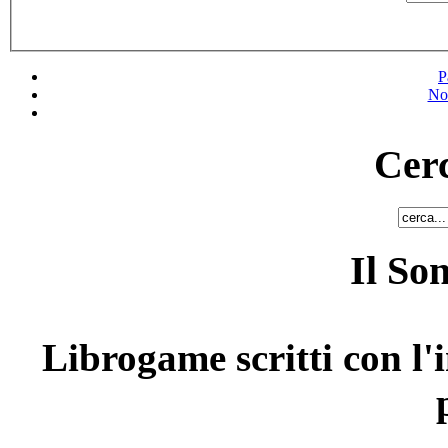
P
No
Cerc
Il So
Librogame scritti con l'i