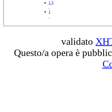
1.5
1
validato
XH
Questo/a opera è pubblic
C