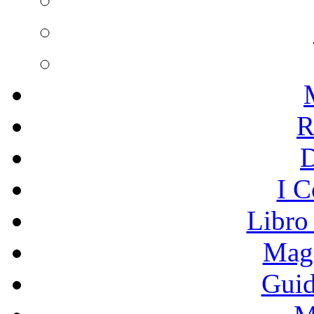
R
I C
Libro
Mage
Guid