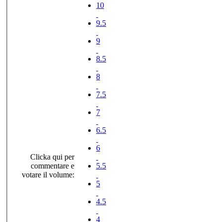
10
9.5
9
8.5
8
7.5
7
6.5
6
Clicka qui per
commentare e
5.5
votare il volume:
5
4.5
4