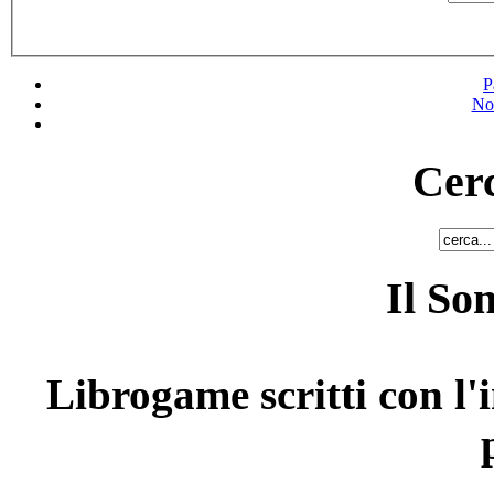
P
No
Cerc
Il So
Librogame scritti con l'i