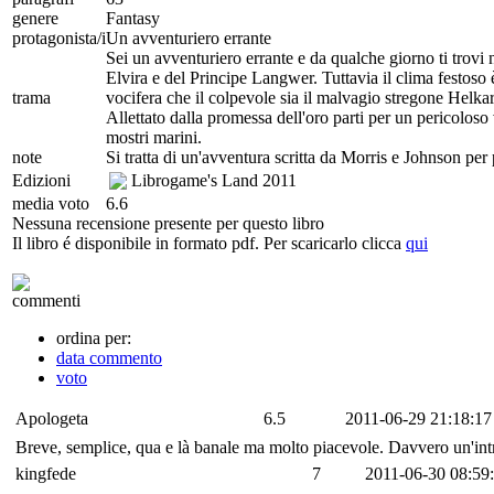
genere
Fantasy
protagonista/i
Un avventuriero errante
Sei un avventuriero errante e da qualche giorno ti trovi n
Elvira e del Principe Langwer. Tuttavia il clima festoso è
trama
vocifera che il colpevole sia il malvagio stregone Helkarr
Allettato dalla promessa dell'oro parti per un pericoloso v
mostri marini.
note
Si tratta di un'avventura scritta da Morris e Johnson per 
Edizioni
Librogame's Land
2011
media voto
6.6
Nessuna recensione presente per questo libro
Il libro é disponibile in formato pdf. Per scaricarlo clicca
qui
commenti
ordina per:
data commento
voto
Apologeta
6.5
2011-06-29 21:18:17
Breve, semplice, qua e là banale ma molto piacevole. Davvero un'i
kingfede
7
2011-06-30 08:59