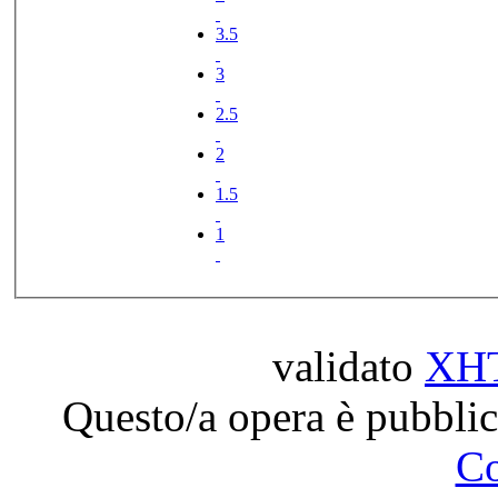
3.5
3
2.5
2
1.5
1
validato
XH
Questo/a opera è pubblic
C