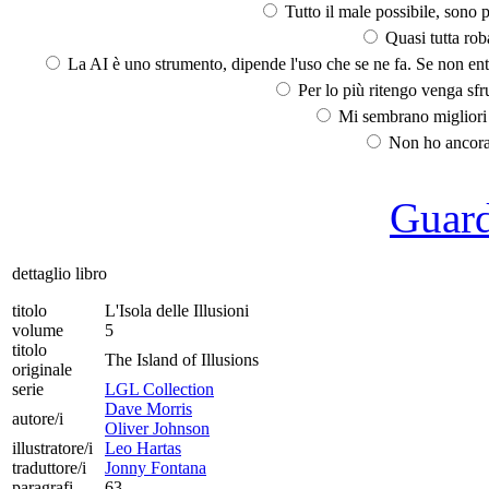
Tutto il male possibile, sono p
Quasi tutta rob
La AI è uno strumento, dipende l'uso che se ne fa. Se non ent
Per lo più ritengo venga sfru
Mi sembrano migliori d
Non ho ancora 
Guarda
dettaglio libro
titolo
L'Isola delle Illusioni
volume
5
titolo
The Island of Illusions
originale
serie
LGL Collection
Dave Morris
autore/i
Oliver Johnson
illustratore/i
Leo Hartas
traduttore/i
Jonny Fontana
paragrafi
63