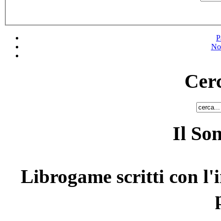
P
No
Cerc
Il So
Librogame scritti con l'i