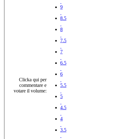
9
8.5
8
7.5
7
6.5
6
Clicka qui per
commentare e
5.5
votare il volume:
5
4.5
4
3.5