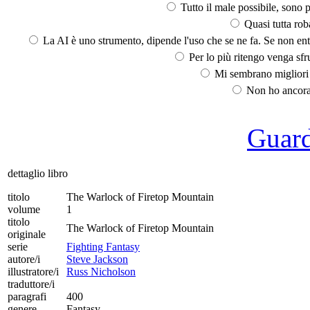
Tutto il male possibile, sono p
Quasi tutta rob
La AI è uno strumento, dipende l'uso che se ne fa. Se non ent
Per lo più ritengo venga sfru
Mi sembrano migliori d
Non ho ancora 
Guarda
dettaglio libro
titolo
The Warlock of Firetop Mountain
volume
1
titolo
The Warlock of Firetop Mountain
originale
serie
Fighting Fantasy
autore/i
Steve Jackson
illustratore/i
Russ Nicholson
traduttore/i
paragrafi
400
genere
Fantasy