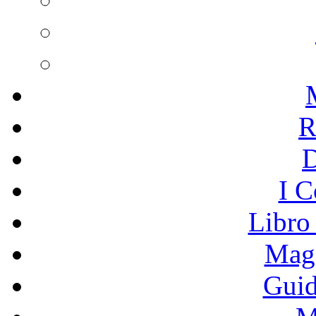
R
I C
Libro
Mage
Guid