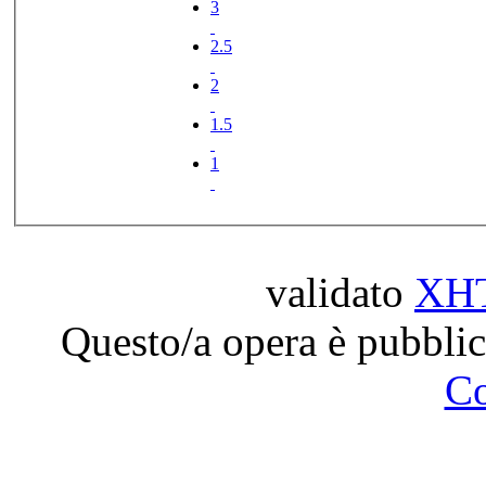
3
2.5
2
1.5
1
validato
XH
Questo/a opera è pubblic
C