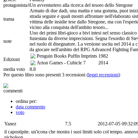
protagonista/i
Un avventuriero alla ricerca del tesoro dello Stregone
Armato di due dadi, una matita e una gomma, puoi inizia
strada seguire e quali mostri affrontare nell'elaborato 
trama
vittima delle insidie tese dallo Stregone, ma con l'esper
vicino alla conquista dell'ambito tesoro...
Uno dei primi libri-gioco a bivi intesi nel senso classico
funestata da diverse imprecisioni. Segna l'esordio di St
note
nel ruolo di disegnatore. La versione uscita nel 2014 a
da giocare nell'ambito del RPG Advanced Fighting Fant
Penguin Books Puffin Imprints
1982
Edizioni
Arion Games - Cubicle 7
2014
media voto
8.8
Per questo libro sono presenti 3 recensioni (
leggi recensioni
)
commenti
ordina per:
data commento
voto
Yanez
7.5
2012-07-05 09:32:0
il capostipite. un'icona che mostra i suoi limiti solo col tempo. annove
nicholson.