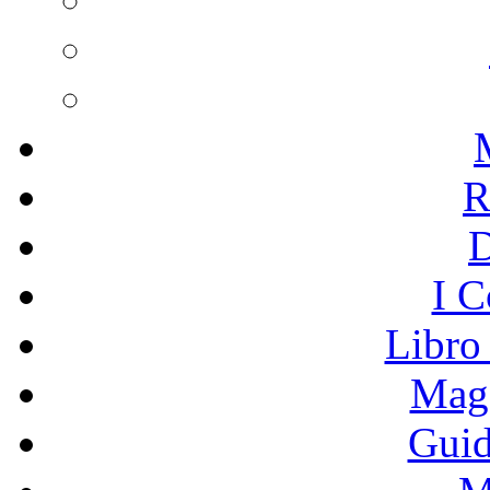
R
I C
Libro
Mage
Guid