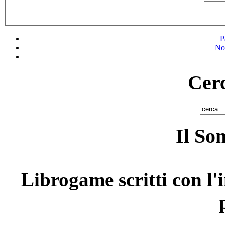
P
No
Cerc
Il So
Librogame scritti con l'i