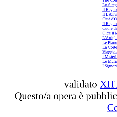
The Cour
Lo Streg
Il Regno
Il Labiri
Città d'O
Il Regno
Cuore di
Oltre il
L'Artigl
Le Pianu
La Corte
Viaggio a
I Mister
Le Mura 
I Signor
validato
XH
Questo/a opera è pubblic
C