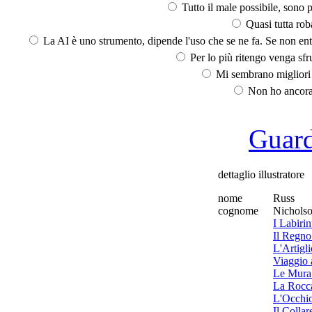
Tutto il male possibile, sono p
Quasi tutta rob
La AI è uno strumento, dipende l'uso che se ne fa. Se non ent
Per lo più ritengo venga sfru
Mi sembrano migliori d
Non ho ancora 
Guarda
dettaglio illustratore
nome
Russ
cognome
Nichols
I Labirin
Il Regno
L'Artigl
Viaggio a
Le Mura 
La Rocc
L'Occhi
Il Collar