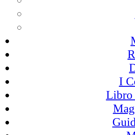
R
I C
Libro
Mage
Guid