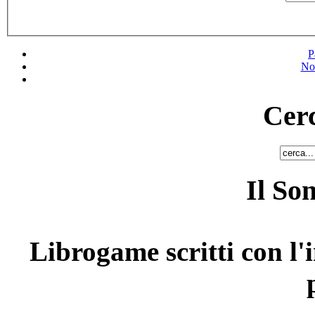
P
No
Cerc
Il So
Librogame scritti con l'i