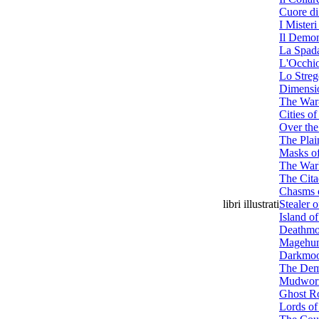
Cuore di
I Mister
Il Demon
La Spada
L'Occhio
Lo Streg
Dimensio
The War
Cities o
Over th
The Plai
Masks o
The Warl
The Cita
Chasms 
libri illustrati
Stealer o
Island o
Deathmo
Magehun
Darkmoo
The Dem
Mudwor
Ghost R
Lords of