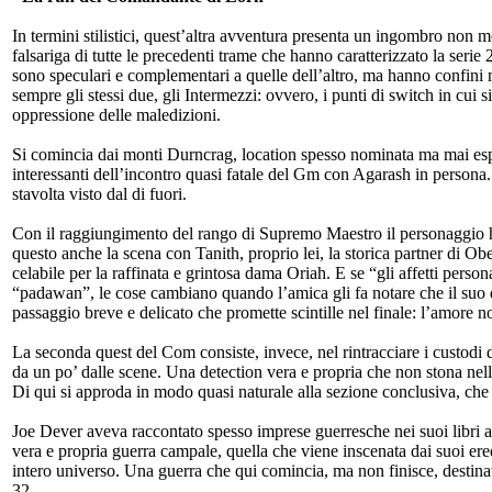
In termini stilistici, quest’altra avventura presenta un ingombro non 
falsariga di tutte le precedenti trame che hanno caratterizzato la s
sono speculari e complementari a quelle dell’altro, ma hanno confini 
sempre gli stessi due, gli Intermezzi: ovvero, i punti di switch in cui si
oppressione delle maledizioni.
Si comincia dai monti Durncrag, location spesso nominata ma mai esplo
interessanti dell’incontro quasi fatale del Gm con Agarash in persona. 
stavolta visto dal di fuori.
Con il raggiungimento del rango di Supremo Maestro il personaggio h
questo anche la scena con Tanith, proprio lei, la storica partner di Obe
celabile per la raffinata e grintosa dama Oriah. E se “gli affetti pers
“padawan”, le cose cambiano quando l’amica gli fa notare che il suo 
passaggio breve e delicato che promette scintille nel finale: l’amore no
La seconda quest del Com consiste, invece, nel rintracciare i custodi 
da un po’ dalle scene. Una detection vera e propria che non stona n
Di qui si approda in modo quasi naturale alla sezione conclusiva, ch
Joe Dever aveva raccontato spesso imprese guerresche nei suoi libri a b
vera e propria guerra campale, quella che viene inscenata dai suoi ered
intero universo. Una guerra che qui comincia, ma non finisce, destin
32.