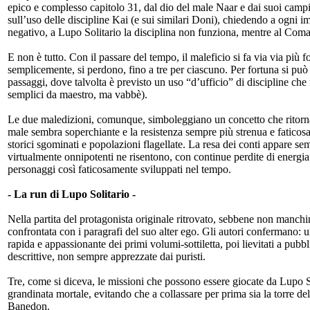
epico e complesso capitolo 31, dal dio del male Naar e dai suoi campi
sull’uso delle discipline Kai (e sui similari Doni), chiedendo a ogni im
negativo, a Lupo Solitario la disciplina non funziona, mentre al Coma
E non è tutto. Con il passare del tempo, il maleficio si fa via via più f
semplicemente, si perdono, fino a tre per ciascuno. Per fortuna si pu
passaggi, dove talvolta è previsto un uso “d’ufficio” di discipline che 
semplici da maestro, ma vabbè).
Le due maledizioni, comunque, simboleggiano un concetto che ritorna
male sembra soperchiante e la resistenza sempre più strenua e faticosa.
storici sgominati e popolazioni flagellate. La resa dei conti appare s
virtualmente onnipotenti ne risentono, con continue perdite di energia 
personaggi così faticosamente sviluppati nel tempo.
- La run di Lupo Solitario -
Nella partita del protagonista originale ritrovato, sebbene non manchi
confrontata con i paragrafi del suo alter ego. Gli autori confermano: u
rapida e appassionante dei primi volumi-sottiletta, poi lievitati a pu
descrittive, non sempre apprezzate dai puristi.
Tre, come si diceva, le missioni che possono essere giocate da Lupo Sol
grandinata mortale, evitando che a collassare per prima sia la torre del
Banedon.