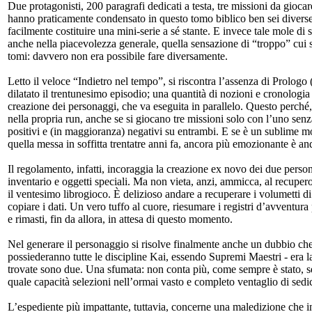
Due protagonisti, 200 paragrafi dedicati a testa, tre missioni da giocare
hanno praticamente condensato in questo tomo biblico ben sei diverse 
facilmente costituire una mini-serie a sé stante. E invece tale mole d
anche nella piacevolezza generale, quella sensazione di “troppo” cui s
tomi: davvero non era possibile fare diversamente.
Letto il veloce “Indietro nel tempo”, si riscontra l’assenza di Prologo
dilatato il trentunesimo episodio; una quantità di nozioni e cronologia 
creazione dei personaggi, che va eseguita in parallelo. Questo perché,
nella propria run, anche se si giocano tre missioni solo con l’uno senz
positivi e (in maggioranza) negativi su entrambi. E se è un sublime 
quella messa in soffitta trentatre anni fa, ancora più emozionante è an
Il regolamento, infatti, incoraggia la creazione ex novo dei due perso
inventario e oggetti speciali. Ma non vieta, anzi, ammicca, al recupero,
il ventesimo librogioco. È delizioso andare a recuperare i volumetti d
copiare i dati. Un vero tuffo al cuore, riesumare i registri d’avventura 
e rimasti, fin da allora, in attesa di questo momento.
Nel generare il personaggio si risolve finalmente anche un dubbio ch
possiederanno tutte le discipline Kai, essendo Supremi Maestri - era l
trovate sono due. Una sfumata: non conta più, come sempre è stato, se p
quale capacità selezioni nell’ormai vasto e completo ventaglio di sedici 
L’espediente più impattante, tuttavia, concerne una maledizione che in 