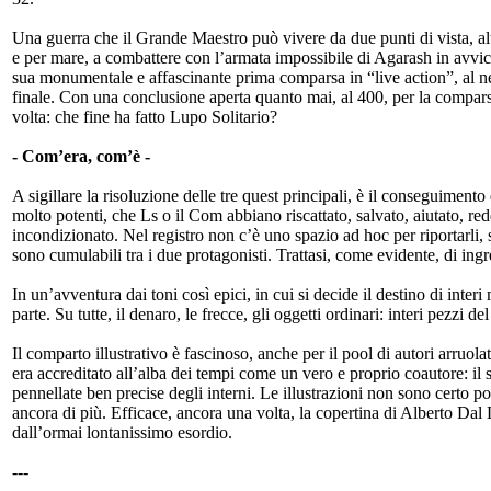
Una guerra che il Grande Maestro può vivere da due punti di vista, altr
e per mare, a combattere con l’armata impossibile di Agarash in avvic
sua monumentale e affascinante prima comparsa in “live action”, al net
finale. Con una conclusione aperta quanto mai, al 400, per la compa
volta: che fine ha fatto Lupo Solitario?
- Com’era, com’è -
A sigillare la risoluzione delle tre quest principali, è il conseguimento
molto potenti, che Ls o il Com abbiano riscattato, salvato, aiutato, red
incondizionato. Nel registro non c’è uno spazio ad hoc per riportarli, 
sono cumulabili tra i due protagonisti. Trattasi, come evidente, di ingr
In un’avventura dai toni così epici, in cui si decide il destino di int
parte. Su tutte, il denaro, le frecce, gli oggetti ordinari: interi pezzi
Il comparto illustrativo è fascinoso, anche per il pool di autori arruola
era accreditato all’alba dei tempi come un vero e proprio coautore: il s
pennellate ben precise degli interni. Le illustrazioni non sono certo p
ancora di più. Efficace, ancora una volta, la copertina di Alberto Da
dall’ormai lontanissimo esordio.
---