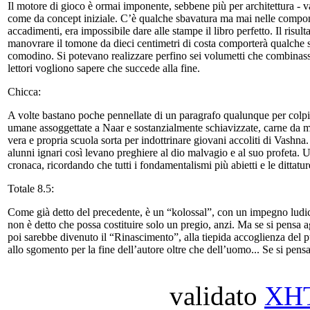
Il motore di gioco è ormai imponente, sebbene più per architettura - var
come da concept iniziale. C’è qualche sbavatura ma mai nelle compone
accadimenti, era impossibile dare alle stampe il libro perfetto. Il risul
manovrare il tomone da dieci centimetri di costa comporterà qualche 
comodino. Si potevano realizzare perfino sei volumetti che combinasser
lettori vogliono sapere che succede alla fine.
Chicca:
A volte bastano poche pennellate di un paragrafo qualunque per colpir
umane assoggettate a Naar e sostanzialmente schiavizzate, carne da mace
vera e propria scuola sorta per indottrinare giovani accoliti di Vashna
alunni ignari così levano preghiere al dio malvagio e al suo profeta. U
cronaca, ricordando che tutti i fondamentalismi più abietti e le ditta
Totale 8.5:
Come già detto del precedente, è un “kolossal”, con un impegno ludico
non è detto che possa costituire solo un pregio, anzi. Ma se si pensa agli
poi sarebbe divenuto il “Rinascimento”, alla tiepida accoglienza del p
allo sgomento per la fine dell’autore oltre che dell’uomo... Se si pensa
validato
XH