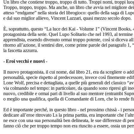
Un libro che contiene troppo, troppo di tutto. Troppi nomi, troppi luogh
Troppo, troppo, troppo. Ma anche, un libro che avvia nel migliore dei m
atteso “endgame” nella storia del librogioco: quello della saga di Lup
e dal suo miglior allievo, Vincent Lazzari, quasi mezzo secolo dopo.
È, soprattutto, questo “La luce dei Kai - Volume 1” (Vincent Books, 400
protagonista della serie. Quel Lupo Solitario che nel 1993, al termine
apprendista, essendo divenuto ormai troppo potente, così si diceva all
ritorno all’azione, il sentirsi dire, come prime parole del paragrafo 1,
la fascetta azzurra.
- Eroi vecchi e nuovi -
Il nuovo protagonista, il cui nome, dal libro 21, era da scegliere o add
personalità, specie rispetto al predecessore, invece così finemente edif
Lone Wolf, precisa e dettagliata, a quelle più generali del classico “
via colmando nel tempo: in particolare, da quando sono ripresi gli ine
nuovo, credibile e ormai pari di livello al suo mentore (entrambi Su
o meglio una qualifica, quella di Comandante di Lorn, che lo rende 
Ed è importante perché, in questo libro - nel prossimo chissà - i perso
dedicare all’eroe ritrovato Ls la prima partita, era importante che l’
ne esce con una sua personalità ben delineata, le sue differenze di pen
fanno ciò che per troppo tempo non era riuscito a essere, ossia un pe