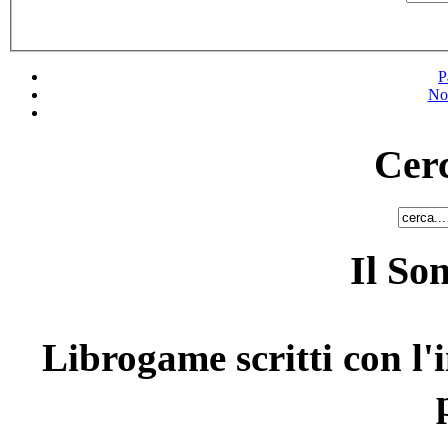
P
No
Cerc
Il So
Librogame scritti con l'i