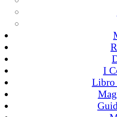
R
I C
Libro
Mage
Guid