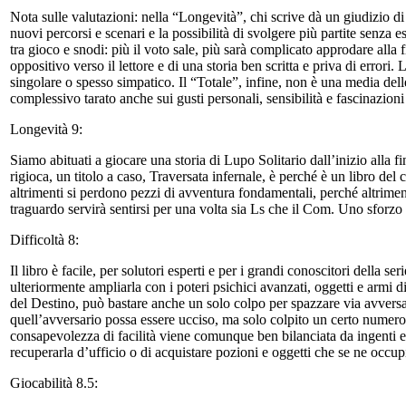
Nota sulle valutazioni: nella “Longevità”, chi scrive dà un giudizio d
nuovi percorsi e scenari e la possibilità di svolgere più partite senza 
tra gioco e snodi: più il voto sale, più sarà complicato approdare all
oppositivo verso il lettore e di una storia ben scritta e priva di error
singolare o spesso simpatico. Il “Totale”, infine, non è una media dell
complessivo tarato anche sui gusti personali, sensibilità e fascinazioni
Longevità 9:
Siamo abituati a giocare una storia di Lupo Solitario dall’inizio alla f
rigioca, un titolo a caso, Traversata infernale, è perché è un libro del
altrimenti si perdono pezzi di avventura fondamentali, perché altrimen
traguardo servirà sentirsi per una volta sia Ls che il Com. Uno sforzo
Difficoltà 8:
Il libro è facile, per solutori esperti e per i grandi conoscitori della 
ulteriormente ampliarla con i poteri psichici avanzati, oggetti e armi d
del Destino, può bastare anche un solo colpo per spazzare via avversa
quell’avversario possa essere ucciso, ma solo colpito un certo numero 
consapevolezza di facilità viene comunque ben bilanciata da ingenti e
recuperarla d’ufficio o di acquistare pozioni e oggetti che se ne occupin
Giocabilità 8.5: