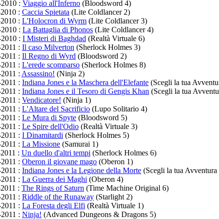
-2010 :
Viaggio all'Inferno
(Bloodsword 4)
-2010 :
Caccia Spietata
(Lite Coldlancer 2)
-2010 :
L'Holocron di Wyrm
(Lite Coldlancer 3)
-2010 :
La Battaglia di Phonos
(Lite Coldlancer 4)
-2010 :
I Misteri di Baghdad
(Realtà Virtuale 6)
-2011 :
Il caso Milverton
(Sherlock Holmes 3)
-2011 :
Il Regno di Wyrd
(Bloodsword 2)
-2011 :
L'erede scomparso
(Sherlock Holmes 8)
-2011 :
Assassino!
(Ninja 2)
-2011 :
Indiana Jones e la Maschera dell'Elefante
(Scegli la tua Avventu
-2011 :
Indiana Jones e il Tesoro di Gengis Khan
(Scegli la tua Avventu
-2011 :
Vendicatore!
(Ninja 1)
-2011 :
L'Altare del Sacrificio
(Lupo Solitario 4)
-2011 :
Le Mura di Spyte
(Bloodsword 5)
-2011 :
Le Spire dell'Odio
(Realtà Virtuale 3)
-2011 :
I Dinamitardi
(Sherlock Holmes 5)
-2011 :
La Missione
(Samurai 1)
-2011 :
Un duello d'altri tempi
(Sherlock Holmes 6)
-2011 :
Oberon il giovane mago
(Oberon 1)
-2011 :
Indiana Jones e la Legione della Morte
(Scegli la tua Avventura
-2011 :
La Guerra dei Maghi
(Oberon 4)
-2011 :
The Rings of Saturn
(Time Machine Original 6)
-2011 :
Riddle of the Runaway
(Starlight 2)
-2011 :
La Foresta degli Elfi
(Realtà Virtuale 1)
-2011 :
Ninja!
(Advanced Dungeons & Dragons 5)