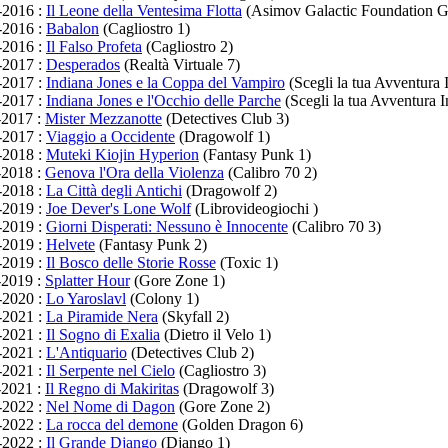
-2016 :
Il Leone della Ventesima Flotta
(Asimov Galactic Foundation 
-2016 :
Babalon
(Cagliostro 1)
-2016 :
Il Falso Profeta
(Cagliostro 2)
-2017 :
Desperados
(Realtà Virtuale 7)
-2017 :
Indiana Jones e la Coppa del Vampiro
(Scegli la tua Avventura 
-2017 :
Indiana Jones e l'Occhio delle Parche
(Scegli la tua Avventura 
-2017 :
Mister Mezzanotte
(Detectives Club 3)
-2017 :
Viaggio a Occidente
(Dragowolf 1)
-2018 :
Muteki Kiojin Hyperion
(Fantasy Punk 1)
-2018 :
Genova l'Ora della Violenza
(Calibro 70 2)
-2018 :
La Città degli Antichi
(Dragowolf 2)
-2019 :
Joe Dever's Lone Wolf
(Librovideogiochi )
-2019 :
Giorni Disperati: Nessuno è Innocente
(Calibro 70 3)
-2019 :
Helvete
(Fantasy Punk 2)
-2019 :
Il Bosco delle Storie Rosse
(Toxic 1)
-2019 :
Splatter Hour
(Gore Zone 1)
-2020 :
Lo Yaroslavl
(Colony 1)
-2021 :
La Piramide Nera
(Skyfall 2)
-2021 :
Il Sogno di Exalia
(Dietro il Velo 1)
-2021 :
L'Antiquario
(Detectives Club 2)
-2021 :
Il Serpente nel Cielo
(Cagliostro 3)
-2021 :
Il Regno di Makiritas
(Dragowolf 3)
-2022 :
Nel Nome di Dagon
(Gore Zone 2)
-2022 :
La rocca del demone
(Golden Dragon 6)
-2022 :
Il Grande Django
(Django 1)