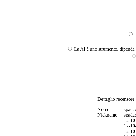
T
La AI è uno strumento, dipende l
Dettaglio recensore
Nome
spadad
Nickname
spadad
12-10
12-10
12-10