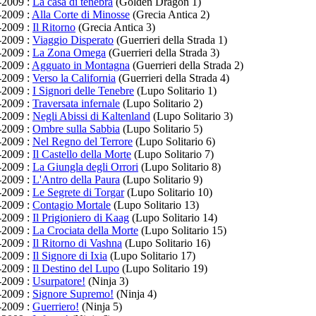
-2009 :
La casa di tenebra
(Golden Dragon 1)
-2009 :
Alla Corte di Minosse
(Grecia Antica 2)
-2009 :
Il Ritorno
(Grecia Antica 3)
-2009 :
Viaggio Disperato
(Guerrieri della Strada 1)
-2009 :
La Zona Omega
(Guerrieri della Strada 3)
-2009 :
Agguato in Montagna
(Guerrieri della Strada 2)
-2009 :
Verso la California
(Guerrieri della Strada 4)
-2009 :
I Signori delle Tenebre
(Lupo Solitario 1)
-2009 :
Traversata infernale
(Lupo Solitario 2)
-2009 :
Negli Abissi di Kaltenland
(Lupo Solitario 3)
-2009 :
Ombre sulla Sabbia
(Lupo Solitario 5)
-2009 :
Nel Regno del Terrore
(Lupo Solitario 6)
-2009 :
Il Castello della Morte
(Lupo Solitario 7)
-2009 :
La Giungla degli Orrori
(Lupo Solitario 8)
-2009 :
L'Antro della Paura
(Lupo Solitario 9)
-2009 :
Le Segrete di Torgar
(Lupo Solitario 10)
-2009 :
Contagio Mortale
(Lupo Solitario 13)
-2009 :
Il Prigioniero di Kaag
(Lupo Solitario 14)
-2009 :
La Crociata della Morte
(Lupo Solitario 15)
-2009 :
Il Ritorno di Vashna
(Lupo Solitario 16)
-2009 :
Il Signore di Ixia
(Lupo Solitario 17)
-2009 :
Il Destino del Lupo
(Lupo Solitario 19)
-2009 :
Usurpatore!
(Ninja 3)
-2009 :
Signore Supremo!
(Ninja 4)
-2009 :
Guerriero!
(Ninja 5)