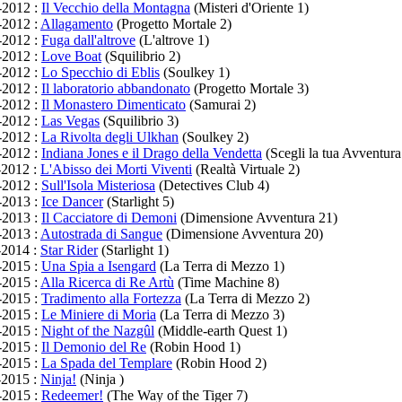
-2012 :
Il Vecchio della Montagna
(Misteri d'Oriente 1)
-2012 :
Allagamento
(Progetto Mortale 2)
-2012 :
Fuga dall'altrove
(L'altrove 1)
-2012 :
Love Boat
(Squilibrio 2)
-2012 :
Lo Specchio di Eblis
(Soulkey 1)
-2012 :
Il laboratorio abbandonato
(Progetto Mortale 3)
-2012 :
Il Monastero Dimenticato
(Samurai 2)
-2012 :
Las Vegas
(Squilibrio 3)
-2012 :
La Rivolta degli Ulkhan
(Soulkey 2)
-2012 :
Indiana Jones e il Drago della Vendetta
(Scegli la tua Avventura
-2012 :
L'Abisso dei Morti Viventi
(Realtà Virtuale 2)
-2012 :
Sull'Isola Misteriosa
(Detectives Club 4)
-2013 :
Ice Dancer
(Starlight 5)
-2013 :
Il Cacciatore di Demoni
(Dimensione Avventura 21)
-2013 :
Autostrada di Sangue
(Dimensione Avventura 20)
-2014 :
Star Rider
(Starlight 1)
-2015 :
Una Spia a Isengard
(La Terra di Mezzo 1)
-2015 :
Alla Ricerca di Re Artù
(Time Machine 8)
-2015 :
Tradimento alla Fortezza
(La Terra di Mezzo 2)
-2015 :
Le Miniere di Moria
(La Terra di Mezzo 3)
-2015 :
Night of the Nazgûl
(Middle-earth Quest 1)
-2015 :
Il Demonio del Re
(Robin Hood 1)
-2015 :
La Spada del Templare
(Robin Hood 2)
-2015 :
Ninja!
(Ninja )
-2015 :
Redeemer!
(The Way of the Tiger 7)