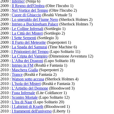
-2009 :
Inferno!
(Ninja 6)
-2009 :
Il Regno dell'Ombra
(Oltre l'Incubo 1)
-2009 :
Nel Vortice del Tempo
(Oltre l'Incubo 2)
-2009 :
Cuore di Ghiaccio
(Realtà Virtuale 5)
-2009 :
Lo smeraldo del Fiume Nero
(Sherlock Holmes 2)
-2009 :
Intrigo a Buckingham Palace
(Sherlock Holmes 7)
-2009 :
Le Colline Infernali
(Sortilegio 1)
-2009 :
La Città dei Misteri
(Sortilegio 2)
-2009 :
I Sette Serpenti
(Sortilegio 3)
-2009 :
Il Furto del Meteorite
(Superpoteri 1)
-2009 :
La Spada del Samurai
(Time Machine 6)
-2009 :
I Prigionieri del Tempo
(Lupo Solitario 11)
-2009 :
La Cripta del Vampiro
(Dimensione Avventura 12)
-2009 :
L'Alba dei Dragoni
(Lupo Solitario 18)
-2010 :
Intrigo in FM
(Realtà e Fantasia 1)
-2010 :
Maschera Gialla
(Superpoteri 2)
-2010 :
Trance
(Realtà e Fantasia 2)
-2010 :
Watson sotto accusa
(Sherlock Holmes 4)
-2010 :
L'Isola dei Misteri
(Realtà e Fantasia 3)
-2010 :
L'Artiglio del Demone
(Bloodsword 3)
-2010 :
Fuga Infernale
(Lite Coldlancer 1)
-2010 :
Scontro Mortale
(Lupo Solitario 12)
-2010 :
L'Ira di Naar
(Lupo Solitario 20)
-2010 :
I Labirinti di Krarth
(Bloodsword 1)
-2010 :
I frammenti dell'universo
(Liberty 1)