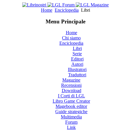
Home
Enciclopedia
Libri
Menu Principale
Home
Chi siamo
Enciclopedia
Libri
Serie
Editori
Autori
Illustratori
Traduttori
Magazine
Recensioni
Download
I Corti di LGL
Libro Game Creator
Magebook editor
Guide strategiche
Multimedia
Forum
Link