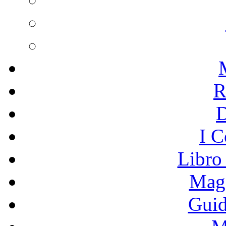
R
I C
Libro
Mage
Guid