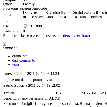
genere
Fantasy
protagonista/i
Jeren Sureblade
Dal castello di Ravenloft il conte Strahd esercita il suo 
trama
mattino si svegliano in preda ad una strana debolezza... t
note
Edizioni
EL
1988
media voto
8.2
Per questo libro é presente 1 recensione (
leggi recensione
)
commenti
ordina per:
data commento
voto
lonewolf79
9.5
2011-02-16 07:13:34
capolavoro dal mio punto di vista
Bresto Baixas
8
2011-02-17 18:22:02
Travok
6.5
2012-11-11 14:3
Buon librogame per essere un AD&D
Ecco uno dei migliori librogame di questa collana. Buona ambientazione