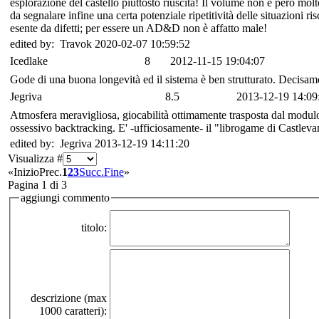
esplorazione del castello piuttosto riuscita! Il volume non è però mol
da segnalare infine una certa potenziale ripetitività delle situazioni ri
esente da difetti; per essere un AD&D non è affatto male!
edited by: Travok 2020-02-07 10:59:52
Icedlake
8
2012-11-15 19:04:07
Gode di una buona longevità ed il sistema è ben strutturato. Decisamen
Jegriva
8.5
2013-12-19 14:09
Atmosfera meravigliosa, giocabilità ottimamente trasposta dal modulo 
ossessivo backtracking. E' -ufficiosamente- il "librogame di Castlevan
edited by: Jegriva 2013-12-19 14:11:20
Visualizza #
«
Inizio
Prec.
1
2
3
Succ.
Fine
»
Pagina 1 di 3
aggiungi commento
titolo:
descrizione (max
1000 caratteri):