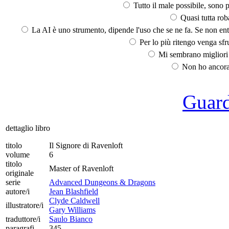
Tutto il male possibile, sono p
Quasi tutta rob
La AI è uno strumento, dipende l'uso che se ne fa. Se non ent
Per lo più ritengo venga sfru
Mi sembrano migliori d
Non ho ancora 
Guarda
dettaglio libro
titolo
Il Signore di Ravenloft
volume
6
titolo
Master of Ravenloft
originale
serie
Advanced Dungeons & Dragons
autore/i
Jean Blashfield
Clyde Caldwell
illustratore/i
Gary Williams
traduttore/i
Saulo Bianco
paragrafi
345