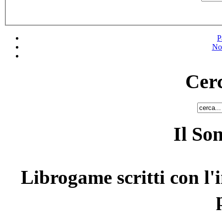
P
No
Cerc
Il So
Librogame scritti con l'i