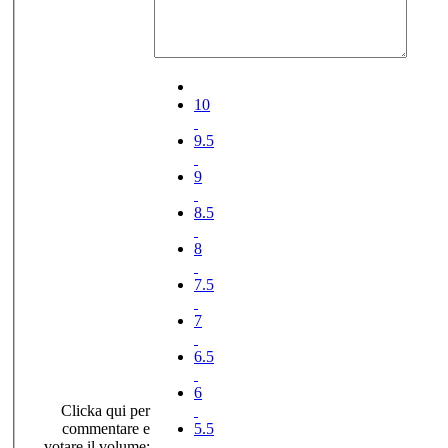
10
9.5
9
8.5
8
7.5
7
6.5
6
Clicka qui per
commentare e
5.5
votare il volume: