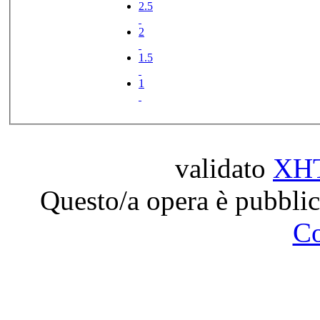
2.5
2
1.5
1
validato
XH
Questo/a opera è pubblic
C