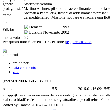
genere
Storico/Avventura
protagonista/i
Martino Aichner, pilota di un aereosilurante durante la
Sbarcati a Pantelleria, freschi di addestramento presso i
trama
del mediterraneo. Missione: scovare e attaccare una flotta
note
Demetra
1993
Edizioni
Edizioni Novecento
2002
media voto
6.7
Per questo libro é presente 1 recensione (
leggi recensione
)
commenti
ordina per:
data commento
voto
gpet74
8
2009-11-05 13:29:10
sancio
5.5
2016-01-16 09:15:5
(troppo)Breve missione aerea della seconda guerra mondiale descritta
dal caso (dadi) e c'e' un rimando sbagliato,oltre a piccoli refusi.Fina
edited by: sancio 2016-06-20 19:16:30