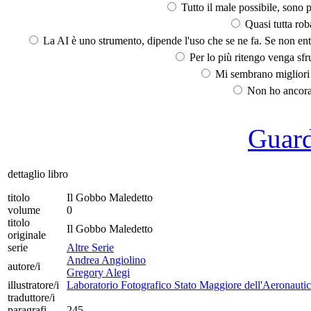
Tutto il male possibile, sono p
Quasi tutta rob
La AI è uno strumento, dipende l'uso che se ne fa. Se non ent
Per lo più ritengo venga sfru
Mi sembrano migliori d
Non ho ancora 
Guarda
dettaglio libro
titolo
Il Gobbo Maledetto
volume
0
titolo
Il Gobbo Maledetto
originale
serie
Altre Serie
Andrea Angiolino
autore/i
Gregory Alegi
illustratore/i
Laboratorio Fotografico Stato Maggiore dell'Aeronauti
traduttore/i
paragrafi
245