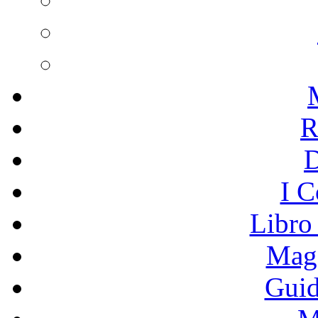
R
I C
Libro
Mage
Guid