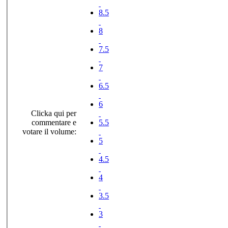
8.5
8
7.5
7
6.5
6
Clicka qui per
commentare e
5.5
votare il volume:
5
4.5
4
3.5
3