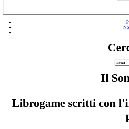
P
No
Cerc
Il So
Librogame scritti con l'i