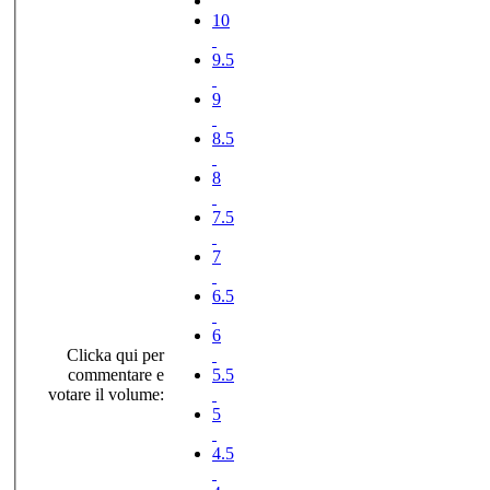
10
9.5
9
8.5
8
7.5
7
6.5
6
Clicka qui per
commentare e
5.5
votare il volume:
5
4.5