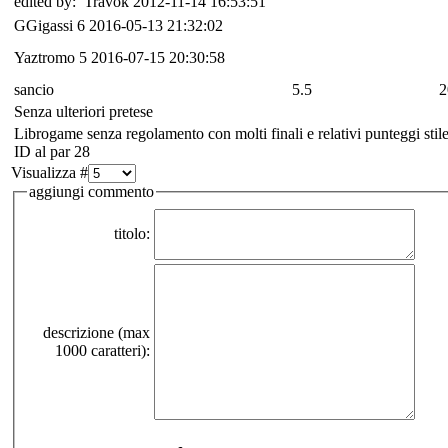
edited by: Travok 2012-11-14 16:53:51
GGigassi
6
2016-05-13 21:32:02
Yaztromo
5
2016-07-15 20:30:58
sancio
5.5
2
Senza ulteriori pretese
Librogame senza regolamento con molti finali e relativi punteggi stile
ID al par 28
Visualizza #
aggiungi commento
titolo:
descrizione (max
1000 caratteri):