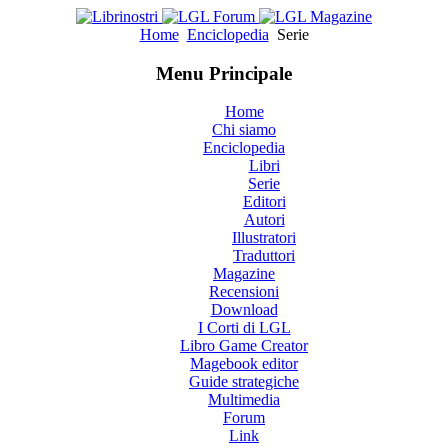
Home
Enciclopedia
Serie
Menu Principale
Home
Chi siamo
Enciclopedia
Libri
Serie
Editori
Autori
Illustratori
Traduttori
Magazine
Recensioni
Download
I Corti di LGL
Libro Game Creator
Magebook editor
Guide strategiche
Multimedia
Forum
Link