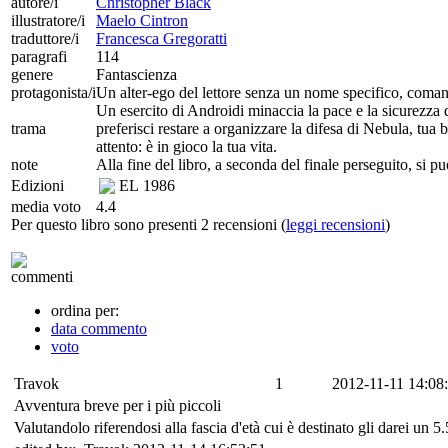
autore/i
Christopher Black
illustratore/i
Maelo Cintron
traduttore/i
Francesca Gregoratti
paragrafi
114
genere
Fantascienza
protagonista/i
Un alter-ego del lettore senza un nome specifico, comand
Un esercito di Androidi minaccia la pace e la sicurezza d
trama
preferisci restare a organizzare la difesa di Nebula, tua 
attento: è in gioco la tua vita.
note
Alla fine del libro, a seconda del finale perseguito, si 
Edizioni
EL
1986
media voto
4.4
Per questo libro sono presenti 2 recensioni (
leggi recensioni
)
commenti
ordina per:
data commento
voto
Travok
1
2012-11-11 14:08
Avventura breve per i più piccoli
Valutandolo riferendosi alla fascia d'età cui è destinato gli darei un 5