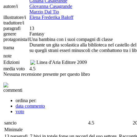
Giliana Casagrande
autore/i
Giovanna Casagrande
Marzio Dal Tio
illustratore/i
Elena Frederika Baloff
traduttore/i
paragrafi
13
genere
Fantasy
protagonista/i
Una bambina con i suoi compagni di classe
Durante un gita scolastica alla biblioteca nel castello de
trama
su quegli strani esseri minuscoli che combattono tra i libr
note
Edizioni
Linea d'Aria Editore
2009
media voto
4.5
Nessuna recensione presente per questo libro
commenti
ordina per:
data commento
voto
sancio
4.5
2
Minimale
13 paragrafi, 7 bivi in totale forse un record del suo settore. Racco