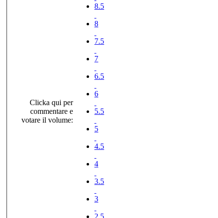
8.5
8
7.5
7
6.5
6
Clicka qui per
commentare e
5.5
votare il volume:
5
4.5
4
3.5
3
2.5