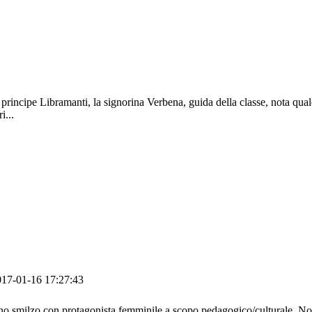
l principe Libramanti, la signorina Verbena, guida della classe, nota qualc
i...
017-01-16 17:27:43
ntino smilzo con protagonista femminile a scopo pedagogico/culturale. Non