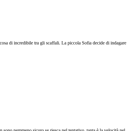
osa di incredibile tra gli scaffali. La piccola Sofia decide di indagare
 sono nemmeno sicuro se riesca nel tentativo, tanta è la velocità nel