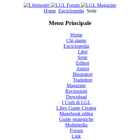
Home
Enciclopedia
Serie
Menu Principale
Home
Chi siamo
Enciclopedia
Libri
Serie
Editori
Autori
Illustratori
Traduttori
Magazine
Recensioni
Download
I Corti di LGL
Libro Game Creator
Magebook editor
Guide strategiche
Multimedia
Forum
Link