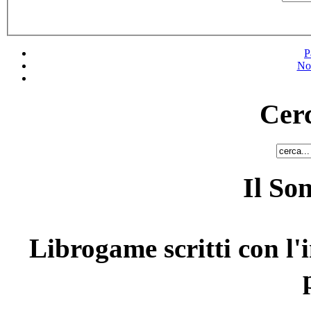
P
No
Cerc
Il So
Librogame scritti con l'i