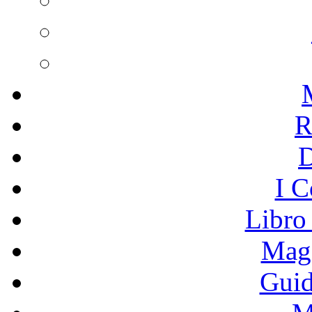
R
I C
Libro
Mage
Guid