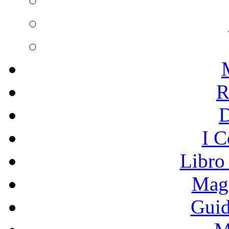
R
I C
Libro
Mage
Guid