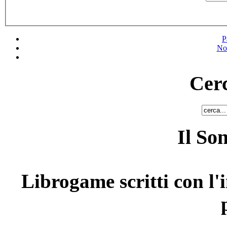
P
No
Cerc
Il So
Librogame scritti con l'i