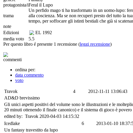
protagonista/i
Feral il Lupo
Un perfido mago ti ha trasformato in un uomo-lupo: feroc
trama
alla coscienza. Ma se non recuperi presto del tutto la t
tempo, per soffocare gli istinti bestiali che già si scatena
note
Edizioni
EL
1992
media voto
5.5
Per questo libro é presente 1 recensione (
leggi recensione
)
commenti
ordina per:
data commento
voto
Travok
4
2012-11-11 13:06:43
AD&D brevissimo
Gli unici aspetti positivi del volume sono le illustrazioni e le molteplic
20 minuti ottenendo il finale canonico) e il sistema di gioco è pover
edited by: Travok 2020-04-03 14:15:32
Icedlake
6
2013-01-10 18:37:
Un fantasy travestito da lupo