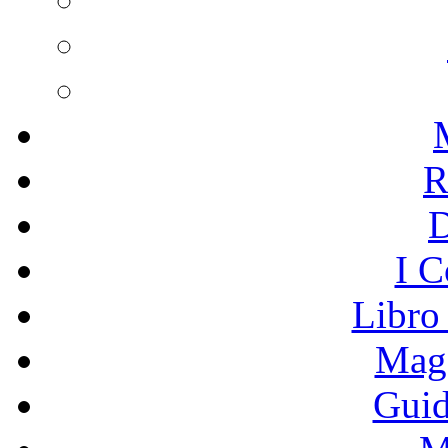
R
I C
Libro
Mage
Guid