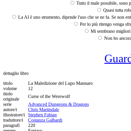
Tutto il male possibile, sono p
Quasi tutta rob
La AI è uno strumento, dipende l'uso che se ne fa. Se non ent
Per lo più ritengo venga sfru
Mi sembrano migliori d
Non ho ancora 
Guarda
dettaglio libro
titolo
La Maledizione del Lupo Mannaro
volume
12
titolo
Curse of the Werewolf
originale
serie
Advanced Dungeons & Dragons
autore/i
Chris Martindale
illustratore/i
Stephen Fabian
traduttore/i
Costanza Galbardi
paragrafi
220
genere
Fantasy