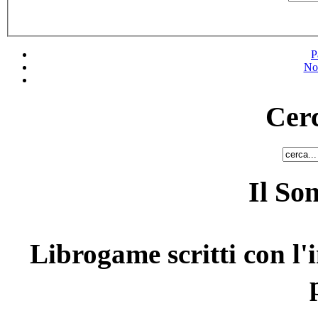
P
No
Cerc
Il So
Librogame scritti con l'i