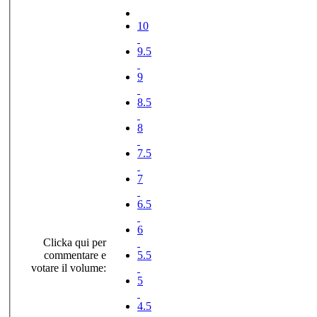
10
9.5
9
8.5
8
7.5
7
6.5
6
Clicka qui per
commentare e
5.5
votare il volume:
5
4.5