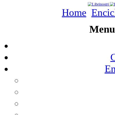
Home
Encic
Menu 
C
En