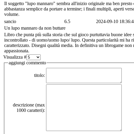
Il soggetto "lupo mannaro" sembra all'inizio originale ma ben presto
abbastanza semplice da portare a termine; i finali multipli, aperti ver
volume.
sancio
6.5
2024-09-10 18:36:4
Un lupo mannaro da non buttare
Libro che punta più sulla storia che sul gioco purtuttavia buone idee su
incontrollato - di uomo/uomo lupo/ lupo. Questa particolarità mi ha r
caratterizzato. Disegni qualità media. In definitiva un librogame no
appassionata.
Visualizza #
aggiungi commento
titolo:
descrizione (max
1000 caratteri):