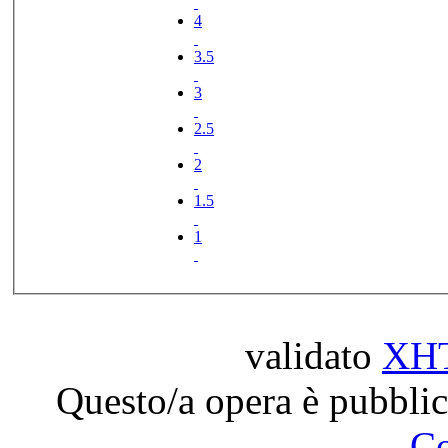
4
3.5
3
2.5
2
1.5
1
validato
XH
Questo/a opera è pubblic
C