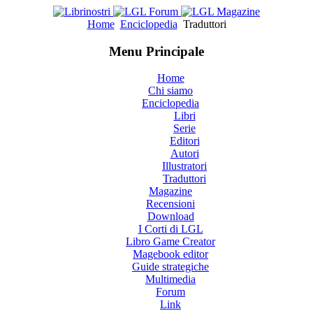
Home
Enciclopedia
Traduttori
Menu Principale
Home
Chi siamo
Enciclopedia
Libri
Serie
Editori
Autori
Illustratori
Traduttori
Magazine
Recensioni
Download
I Corti di LGL
Libro Game Creator
Magebook editor
Guide strategiche
Multimedia
Forum
Link