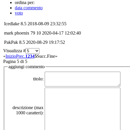
ordina per:
data commento
voto
Icedlake
8.5
2018-08-09 23:32:55
mark phoenix 79
10
2020-04-17 12:02:40
PakPak
8.5
2020-08-29 19:17:52
Visualizza #
«
Inizio
Prec.
1
2
3
4
5
Succ.
Fine
»
Pagina 5 di 5
aggiungi commento
titolo:
descrizione (max
1000 caratteri):