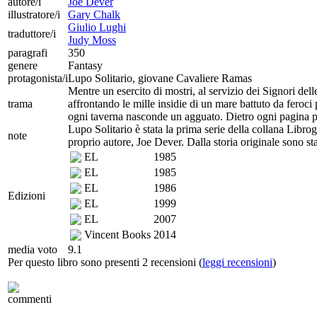
autore/i
Joe Dever
illustratore/i
Gary Chalk
Giulio Lughi
traduttore/i
Judy Moss
paragrafi
350
genere
Fantasy
protagonista/i
Lupo Solitario, giovane Cavaliere Ramas
Mentre un esercito di mostri, al servizio dei Signori del
trama
affrontando le mille insidie di un mare battuto da feroci 
ogni taverna nasconde un agguato. Dietro ogni pagina puo
Lupo Solitario è stata la prima serie della collana Librog
note
proprio autore, Joe Dever. Dalla storia originale sono st
EL
1985
EL
1985
EL
1986
Edizioni
EL
1999
EL
2007
Vincent Books
2014
media voto
9.1
Per questo libro sono presenti 2 recensioni (
leggi recensioni
)
commenti