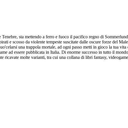
le Tenebre, sta mettendo a ferro e fuoco il pacifico regno di Sommerlund,
pirati e scosso da violente tempeste suscitate dalle oscure forze del Male.
'celarsi una trappola mortale, ad ogni passo metti in gioco la tua vita e
ame ad essere pubblicata in Italia. Di enorme successo in tutto il mondo, 
ate ricavate molte varianti, tra cui una collana di libri fantasy, videog