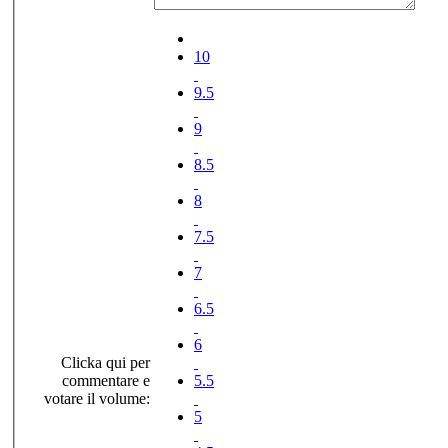
10
9.5
9
8.5
8
7.5
7
6.5
6
Clicka qui per
commentare e
5.5
votare il volume:
5