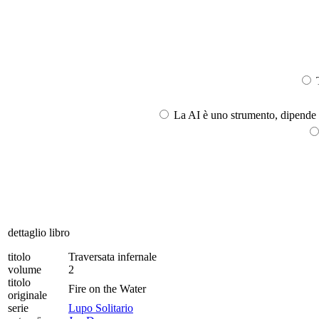
T
La AI è uno strumento, dipende l
dettaglio libro
titolo
Traversata infernale
volume
2
titolo
Fire on the Water
originale
serie
Lupo Solitario