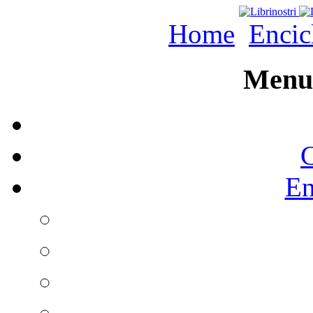
Home
Encic
Menu 
C
En