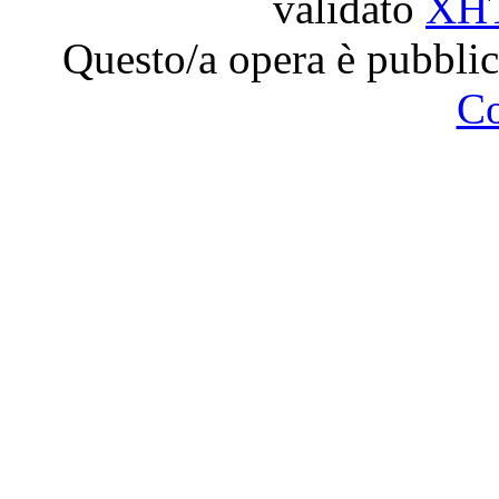
validato
XH
Questo/a opera è pubblic
C