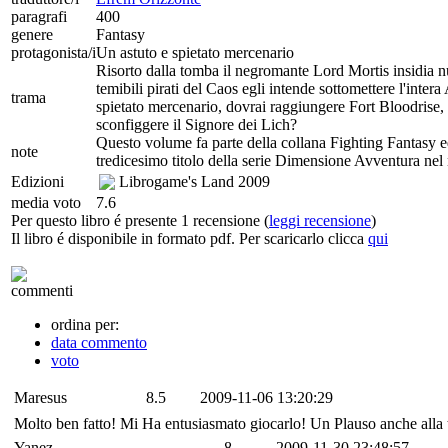
paragrafi
400
genere
Fantasy
protagonista/i
Un astuto e spietato mercenario
Risorto dalla tomba il negromante Lord Mortis insidia nuo
temibili pirati del Caos egli intende sottomettere l'intera
trama
spietato mercenario, dovrai raggiungere Fort Bloodrise, l
sconfiggere il Signore dei Lich?
Questo volume fa parte della collana Fighting Fantasy ed è
note
tredicesimo titolo della serie Dimensione Avventura nel
Edizioni
Librogame's Land
2009
media voto
7.6
Per questo libro é presente 1 recensione (
leggi recensione
)
Il libro é disponibile in formato pdf. Per scaricarlo clicca
qui
commenti
ordina per:
data commento
voto
Maresus
8.5
2009-11-06 13:20:29
Molto ben fatto! Mi Ha entusiasmato giocarlo! Un Plauso anche alla 
Yanez
8
2009-11-30 23:48:57