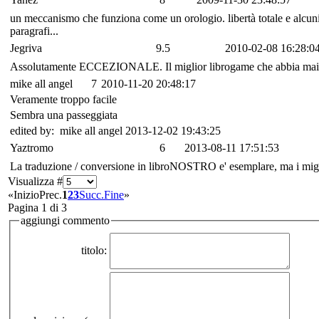
un meccanismo che funziona come un orologio. libertà totale e alcuni e
paragrafi...
Jegriva
9.5
2010-02-08 16:28:0
Assolutamente ECCEZIONALE. Il miglior librogame che abbia mai letto
mike all angel
7
2010-11-20 20:48:17
Veramente troppo facile
Sembra una passeggiata
edited by: mike all angel 2013-12-02 19:43:25
Yaztromo
6
2013-08-11 17:51:53
La traduzione / conversione in libroNOSTRO e' esemplare, ma i miglio
Visualizza #
«
Inizio
Prec.
1
2
3
Succ.
Fine
»
Pagina 1 di 3
aggiungi commento
titolo: