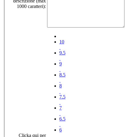
descrizione (max
1000 caratteri):
10
9.5
9
8.5
8
7.5
7
6.5
6
Clicka qui per