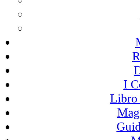
R
I C
Libro
Mage
Guid