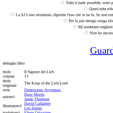
Tutto il male possibile, sono p
Quasi tutta rob
La AI è uno strumento, dipende l'uso che se ne fa. Se non ent
Per lo più ritengo venga sfru
Mi sembrano migliori d
Non ho ancora 
Guarda
dettaglio libro
titolo
Il Signore dei Lich
volume
13
titolo
The Keep of the Lich-Lord
originale
serie
Dimensione Avventura
Dave Morris
autore/i
Jamie Thomson
David Gallagher
illustratore/i
Leo Hartas
traduttore/i
Efrem Orizzonte