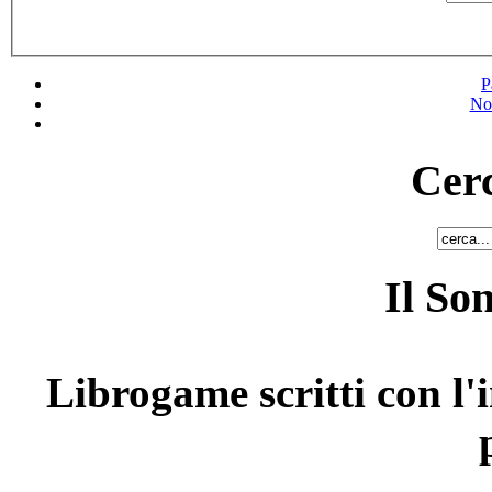
P
No
Cerc
Il So
Librogame scritti con l'i