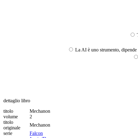
T
La AI è uno strumento, dipende l
dettaglio libro
titolo
Mechanon
volume
2
titolo
Mechanon
originale
serie
Falcon