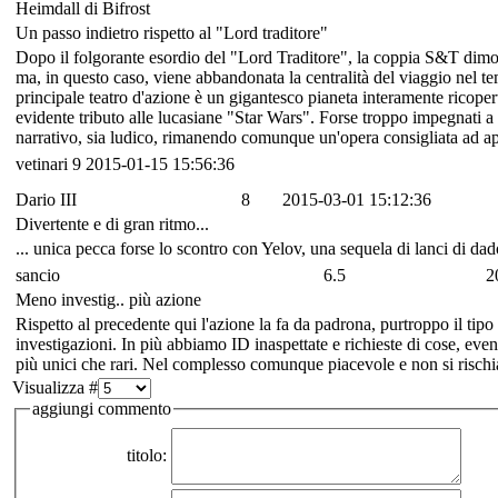
Heimdall di Bifrost
Un passo indietro rispetto al "Lord traditore"
Dopo il folgorante esordio del "Lord Traditore", la coppia S&T dimost
ma, in questo caso, viene abbandonata la centralità del viaggio nel te
principale teatro d'azione è un gigantesco pianeta interamente ricopert
evidente tributo alle lucasiane "Star Wars". Forse troppo impegnati a 
narrativo, sia ludico, rimanendo comunque un'opera consigliata ad appa
vetinari
9
2015-01-15 15:56:36
Dario III
8
2015-03-01 15:12:36
Divertente e di gran ritmo...
... unica pecca forse lo scontro con Yelov, una sequela di lanci di da
sancio
6.5
2
Meno investig.. più azione
Rispetto al precedente qui l'azione la fa da padrona, purtroppo il tip
investigazioni. In più abbiamo ID inaspettate e richieste di cose, eve
più unici che rari. Nel complesso comunque piacevole e non si rischia
Visualizza #
aggiungi commento
titolo: