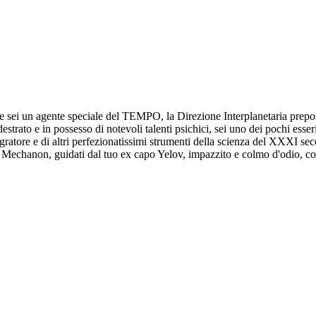
 sei un agente speciale del TEMPO, la Direzione Interplanetaria preposta
estrato e in possesso di notevoli talenti psichici, sei uno dei pochi esse
gratore e di altri perfezionatissimi strumenti della scienza del XXXI seco
 Mechanon, guidati dal tuo ex capo Yelov, impazzito e colmo d'odio, costi