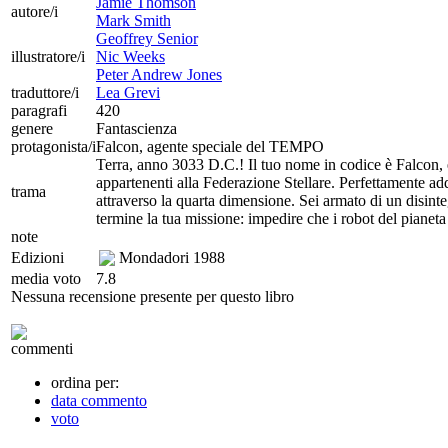
Jamie Thomson
autore/i
Mark Smith
Geoffrey Senior
illustratore/i
Nic Weeks
Peter Andrew Jones
traduttore/i
Lea Grevi
paragrafi
420
genere
Fantascienza
protagonista/i
Falcon, agente speciale del TEMPO
Terra, anno 3033 D.C.! Il tuo nome in codice è Falcon, e
appartenenti alla Federazione Stellare. Perfettamente add
trama
attraverso la quarta dimensione. Sei armato di un disinte
termine la tua missione: impedire che i robot del pianeta
note
Edizioni
Mondadori
1988
media voto
7.8
Nessuna recensione presente per questo libro
commenti
ordina per:
data commento
voto