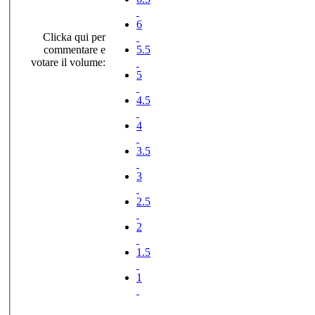
6
Clicka qui per
commentare e
5.5
votare il volume:
5
4.5
4
3.5
3
2.5
2
1.5
1