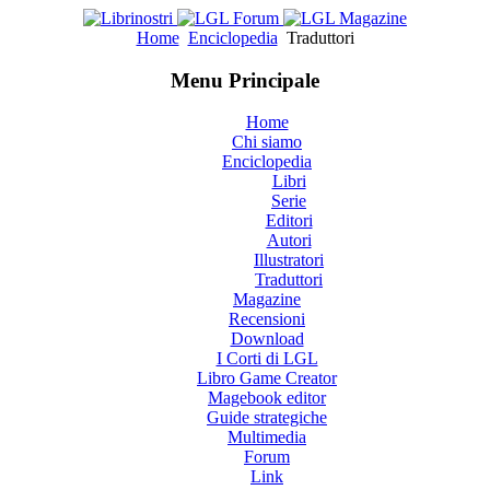
Home
Enciclopedia
Traduttori
Menu Principale
Home
Chi siamo
Enciclopedia
Libri
Serie
Editori
Autori
Illustratori
Traduttori
Magazine
Recensioni
Download
I Corti di LGL
Libro Game Creator
Magebook editor
Guide strategiche
Multimedia
Forum
Link