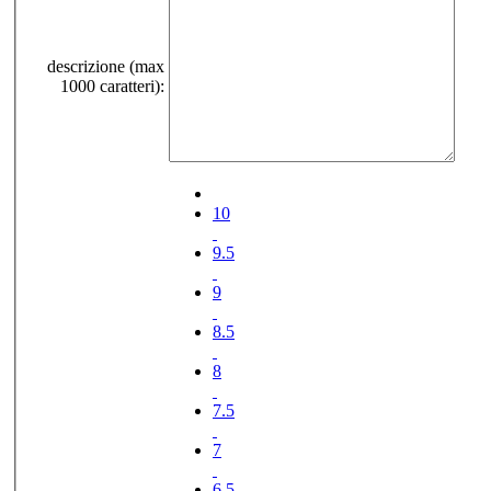
descrizione (max
1000 caratteri):
10
9.5
9
8.5
8
7.5
7
6.5