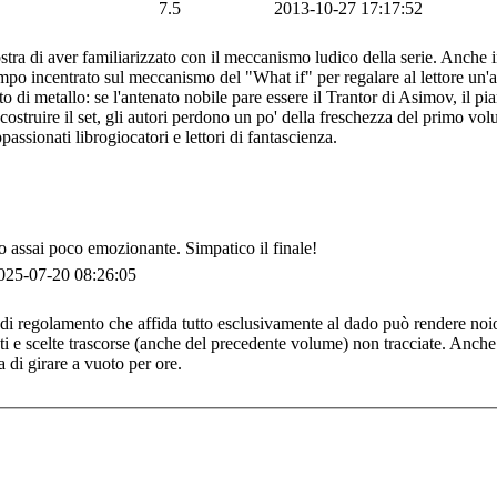
7.5
2013-10-27 17:17:52
ra di aver familiarizzato con il meccanismo ludico della serie. Anche i
mpo incentrato sul meccanismo del "What if" per regalare al lettore un'a
o di metallo: se l'antenato nobile pare essere il Trantor di Asimov, il pi
costruire il set, gli autori perdono un po' della freschezza del primo vo
ssionati librogiocatori e lettori di fantascienza.
do assai poco emozionante. Simpatico il finale!
025-07-20 08:26:05
o di regolamento che affida tutto esclusivamente al dado può rendere noio
nti e scelte trascorse (anche del precedente volume) non tracciate. Anche 
 di girare a vuoto per ore.