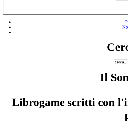
P
No
Cerc
Il So
Librogame scritti con l'i