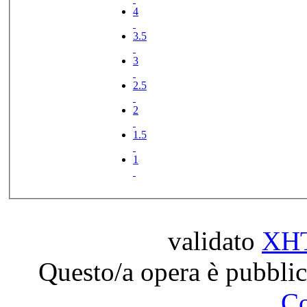
4
3.5
3
2.5
2
1.5
1
validato
XH
Questo/a opera è pubblic
C