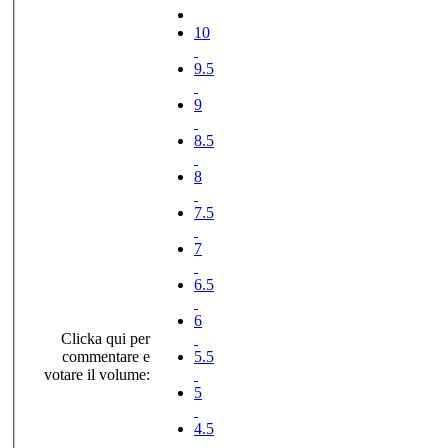
10
9.5
9
8.5
8
7.5
7
6.5
6
Clicka qui per
commentare e
5.5
votare il volume:
5
4.5