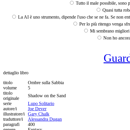
Tutto il male possibile, sono p
Quasi tutta rob
La AI è uno strumento, dipende l'uso che se ne fa. Se non ent
Per lo più ritengo venga sfru
Mi sembrano migliori d
Non ho ancora 
Guarda
dettaglio libro
titolo
Ombre sulla Sabbia
volume
5
titolo
Shadow on the Sand
originale
serie
Lupo Solitario
autore/i
Joe Dever
illustratore/i
Gary Chalk
traduttore/i
Alessandra Dugan
paragrafi
400
genere
Fantasy