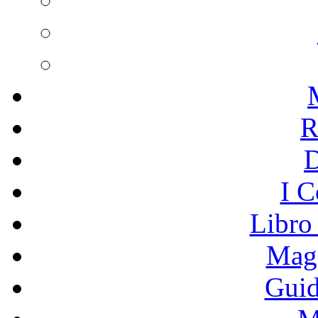
R
I C
Libro
Mage
Guid