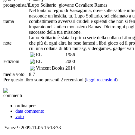
protagonista/i
Lupo Solitario, giovane Cavaliere Ramas
Nel lontano regno di Vassagonia, dove sulle sabbie infuo
nasconde un'insidia, tu, Lupo Solitario, sei chiamato a u
trama
combattimento avversari crudeli e spietati che non si fe
imparato nell'antico monastero Ramas. Dietro ogni pagina
successo della tua missione.
Lupo Solitario è stata la prima serie della collana Libro
note
che più di ogni altra ha reso famosi i libri gioco ed il pr
cui una collana di libri fantasy, videogames, gadget va
EL
1986
Edizioni
EL
2000
Vincent Books
2014
media voto
8.7
Per questo libro sono presenti 2 recensioni (
leggi recensioni
)
commenti
ordina per:
data commento
voto
Yanez
9
2009-11-05 15:18:33