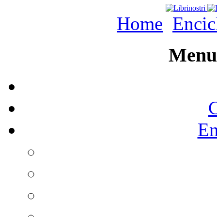
Home
Encic
Menu 
C
En