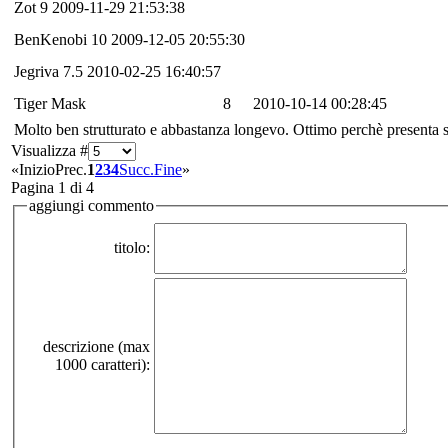
Zot
9
2009-11-29 21:53:38
BenKenobi
10
2009-12-05 20:55:30
Jegriva
7.5
2010-02-25 16:40:57
Tiger Mask
8
2010-10-14 00:28:45
Molto ben strutturato e abbastanza longevo. Ottimo perchè presenta si
Visualizza #
«
Inizio
Prec.
1
2
3
4
Succ.
Fine
»
Pagina 1 di 4
aggiungi commento
titolo:
descrizione (max
1000 caratteri):