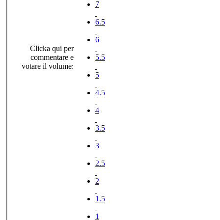
7
6.5
6
Clicka qui per
commentare e
5.5
votare il volume:
5
4.5
4
3.5
3
2.5
2
1.5
1