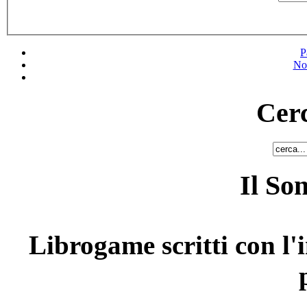
P
No
Cerc
Il So
Librogame scritti con l'i