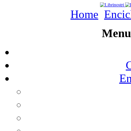
Home
Encic
Menu 
C
En