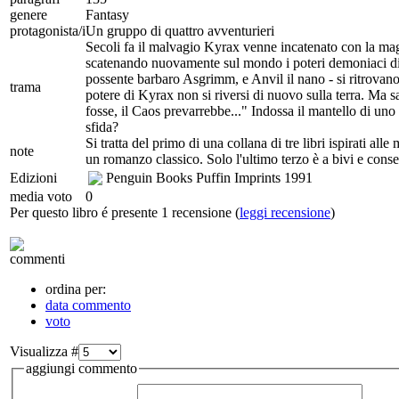
genere
Fantasy
protagonista/i
Un gruppo di quattro avventurieri
Secoli fa il malvagio Kyrax venne incatenato con la magi
scatenando nuovamente sul mondo i poteri demoniaci di K
possente barbaro Asgrimm, e Anvil il nano - si ritrovano i
trama
potere di Kyrax non si riversi di nuovo sulla terra. Ma sa
fosse, il Caos prevarrebbe..." Indossa il mantello di uno 
sfida?
Si tratta del primo di una collana di tre libri ispirati 
note
un romanzo classico. Solo l'ultimo terzo è a bivi e consent
Edizioni
Penguin Books Puffin Imprints
1991
media voto
0
Per questo libro é presente 1 recensione (
leggi recensione
)
commenti
ordina per:
data commento
voto
Visualizza #
aggiungi commento