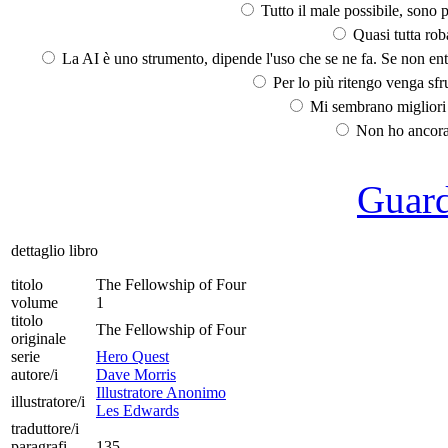
Tutto il male possibile, sono p
Quasi tutta rob
La AI è uno strumento, dipende l'uso che se ne fa. Se non ent
Per lo più ritengo venga sfru
Mi sembrano migliori d
Non ho ancora 
Guarda
dettaglio libro
titolo
The Fellowship of Four
volume
1
titolo
The Fellowship of Four
originale
serie
Hero Quest
autore/i
Dave Morris
Illustratore Anonimo
illustratore/i
Les Edwards
traduttore/i
paragrafi
135