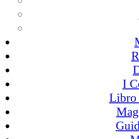
R
I C
Libro
Mage
Guid