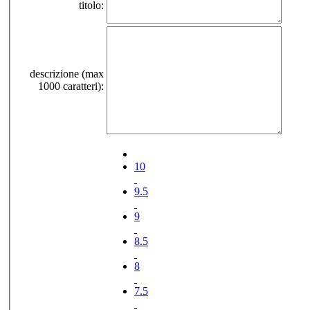
titolo:
descrizione (max
1000 caratteri):
10
9.5
9
8.5
8
7.5