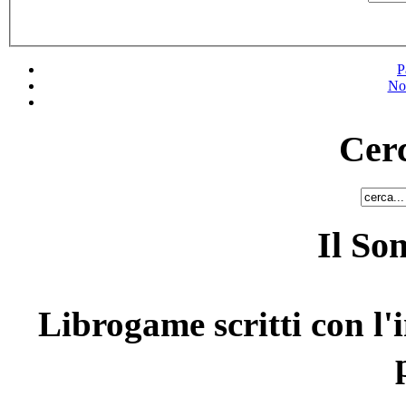
P
No
Cerc
Il So
Librogame scritti con l'i