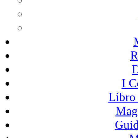
R
I C
Libro
Mage
Guid