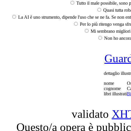
Tutto il male possibile, sono p
Quasi tutta rob
La AI è uno strumento, dipende l'uso che se ne fa. Se non ent
Per lo più ritengo venga sfru
Mi sembrano migliori d
Non ho ancora 
Guarda
dettaglio illust
nome
O
cognome
Ca
libri illustrati
Bi
validato
XH
Questo/a opera è pubblic