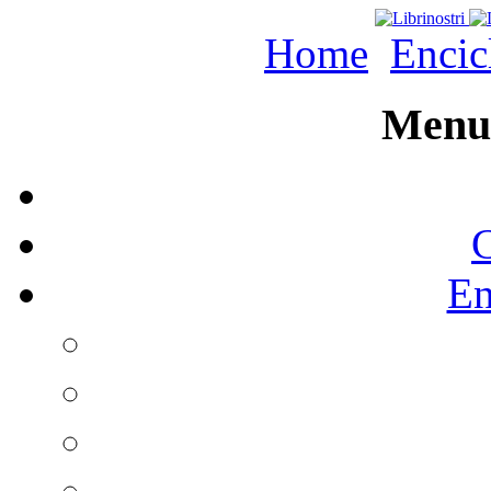
Home
Encic
Menu 
C
En