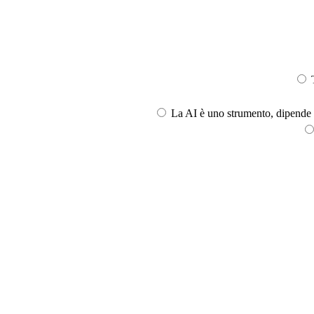
T
La AI è uno strumento, dipende l