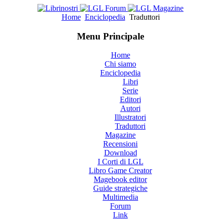
Home
Enciclopedia
Traduttori
Menu Principale
Home
Chi siamo
Enciclopedia
Libri
Serie
Editori
Autori
Illustratori
Traduttori
Magazine
Recensioni
Download
I Corti di LGL
Libro Game Creator
Magebook editor
Guide strategiche
Multimedia
Forum
Link