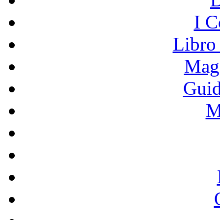
I C
Libro
Mage
Guid
M