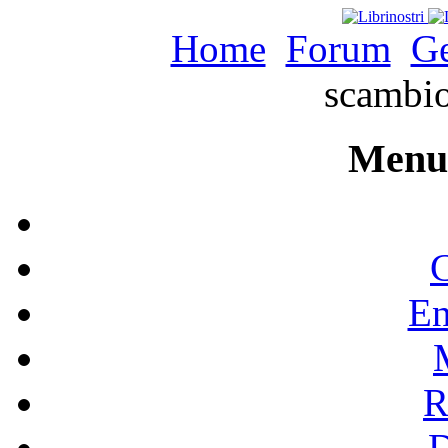
Home
Forum
Ge
scambio
Menu 
C
En
R