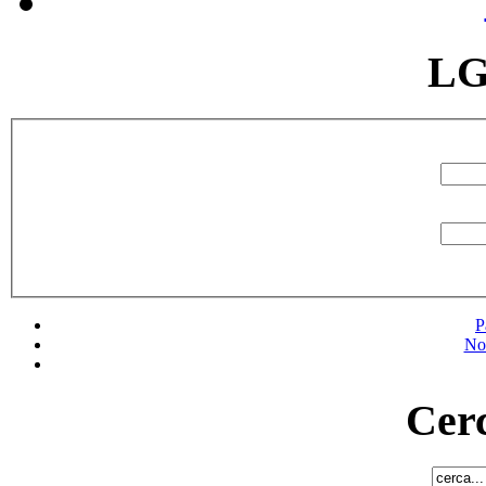
LG
P
No
Cerc