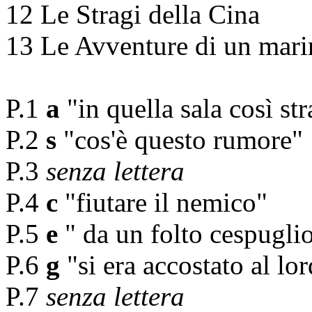
12 Le Stragi della Cina
13 Le Avventure di un marin
P.1
a
"in quella sala così st
P.2
s
"cos'è questo rumore"
P.3
senza lettera
P.4
c
"fiutare il nemico"
P.5
e
" da un folto cespuglio 
P.6
g
"si era accostato al l
P.7
senza lettera