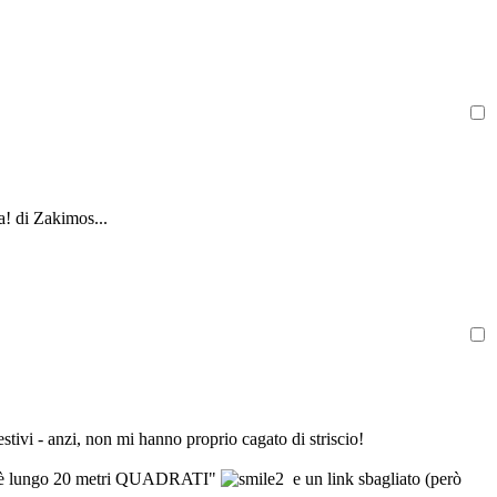
a! di Zakimos...
estivi - anzi, non mi hanno proprio cagato di striscio!
muro è lungo 20 metri QUADRATI"
e un link sbagliato (però