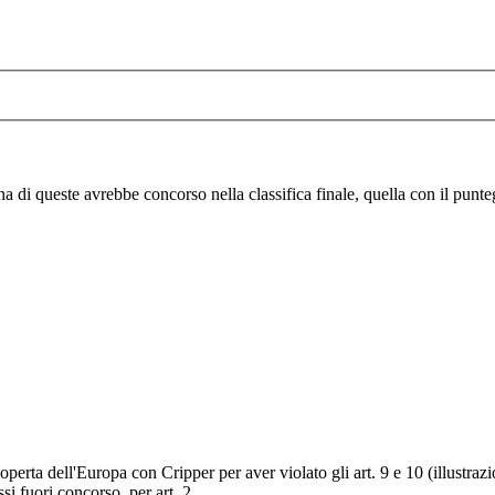
 di queste avrebbe concorso nella classifica finale, quella con il punteg
erta dell'Europa con Cripper per aver violato gli art. 9 e 10 (illustrazi
ssi fuori concorso, per art. 2.