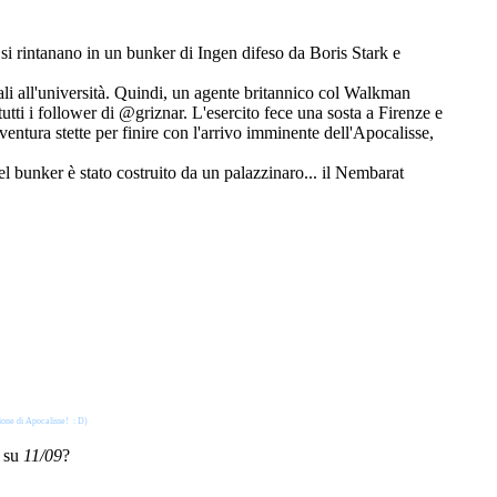
 si rintanano in un bunker di Ingen difeso da Boris Stark e
rali all'università. Quindi, un agente britannico col Walkman
tti i follower di @griznar. L'esercito fece una sosta a Firenze e
entura stette per finire con l'arrivo imminente dell'Apocalisse,
bel bunker è stato costruito da un palazzinaro... il Nembarat
ione di Apocalisse! : D)
o su
11/09
?