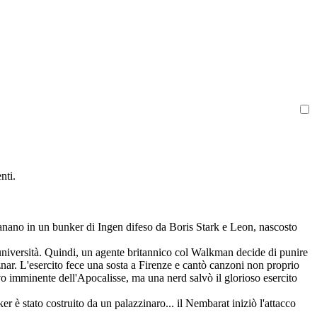
nti.
ntanano in un bunker di Ingen difeso da Boris Stark e Leon, nascosto
ll'università. Quindi, un agente britannico col Walkman decide di punire
znar. L'esercito fece una sosta a Firenze e cantò canzoni non proprio
rivo imminente dell'Apocalisse, ma una nerd salvò il glorioso esercito
er è stato costruito da un palazzinaro... il Nembarat iniziò l'attacco