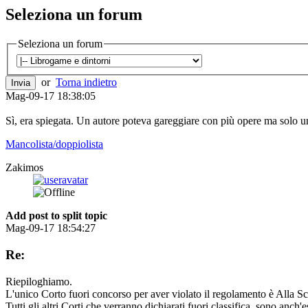
Seleziona un forum
Seleziona un forum
or
Torna indietro
Mag-09-17 18:38:05
Sì, era spiegata. Un autore poteva gareggiare con più opere ma solo una
Mancolista/doppiolista
Zakimos
Add post to split topic
Mag-09-17 18:54:27
Re:
Riepiloghiamo.
L'unico Corto fuori concorso per aver violato il regolamento è Alla Scop
Tutti gli altri Corti che verranno dichiarati fuori classifica, sono anch'e