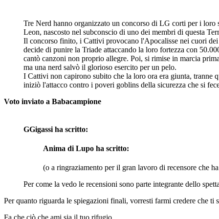
Tre Nerd hanno organizzato un concorso di LG corti per i loro si
Leon, nascosto nel subconscio di uno dei membri di questa Ter
Il concorso finito, i Cattivi provocano l'Apocalisse nei cuori de
decide di punire la Triade attaccando la loro fortezza con 50.00
cantò canzoni non proprio allegre. Poi, si rimise in marcia prima
ma una nerd salvò il glorioso esercito per un pelo.
I Cattivi non capirono subito che la loro ora era giunta, tranne q
iniziò l'attacco contro i poveri goblins della sicurezza che si f
Voto inviato a Babacampione
GGigassi ha scritto:
Anima di Lupo ha scritto:
(o a ringraziamento per il gran lavoro di recensore che ha 
Per come la vedo le recensioni sono parte integrante dello spett
Per quanto riguarda le spiegazioni finali, vorresti farmi credere che ti
Fa che ciò che ami sia il tuo rifugio