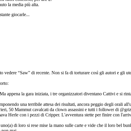
nuto la media più alta.
tante giocarle...
vedere “Saw” di recente. Non si fa di torturare così gli autori e gli ute
orto:
Ma appena la gara iniziata, i tre organizzatori diventano Cattivi e si ri
imponendo una terribile attesa dei risultati, ancora peggio degli orali a
rieri, 50 Mammut cavalcati da clown assassini e tutti i follower di @gri
mava Herle con i pezzi di Cripper. L'avventura stette per finire con l'ar
no(a) di loro si rese mise la mano sulle carte e vide che il loro bel bunk
 non mai...