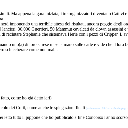
mili. Ma appena la gara iniziata, i tre organizzatori diventano Cattivi e
na.
i nerd imponendo una terribile attesa dei risultati, ancora peggio degli o
0 lancieri, 30.000 Guerrieri, 50 Mammut cavalcati da clown assassini e tu
 di reclutare Stéphanie che sistemava Herle con i pezzi di Cripper. L'avv
uando uno(a) di loro si rese mise la mano sulle carte e vide che il loro 
ecero schiccherare come non mai...
fatto, come ho già detto ieri)
acolo dei Corti, come anche le spiegazioni finali
(vedi commento di Zakimos alla mia spiegaz
 sei letto tutto il pippone che ho pubblicato a fine Concorso l'anno scors