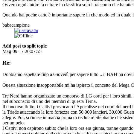
Ovvero ogni autore fa entrare in classifica solo il racconto che ha otte
Quando hai poche carte è importante sapere in che modo ed in quale is
babacampione
Add post to split topic
Mag-09-17 20:07:55
Re:
Dobbiamo aspettare fino a Giovedì per sapere tutto... il BAH ha dovuto 
Questa situazione insopportabile mi ha ispirato il concetto del Mega C
Tre Nerd hanno organizzato un concorso di LG corti per i loro simili. 
nel subconscio di uno dei membri di questa Terna.
Il concorso finito, i Cattivi provocano l'Apocalisse nei cuori dei nerd 
la Triade attaccando la loro fortezza con 50.000 lancieri, 30.000 Guer
allegre. Poi, si rimise in marcia prima di reclutare Stéphanie che siste
per un pelo.
I Cattivi non capirono subito che la loro ora era giunta, tranne quando u
contro i poveri goblins della sicurezza che si fecero schiccherare come