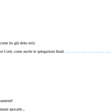
 come ho già detto ieri)
dei Corti, come anche le spiegazioni finali
(vedi commento di Zakimos alla mia spiegazione di Apoc
rnamenti!
tante giocarle...