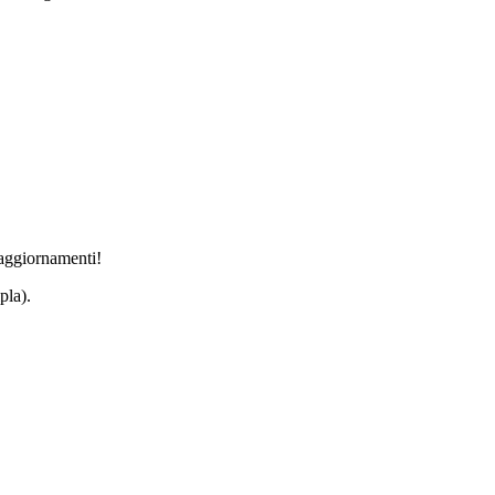
i aggiornamenti!
pla).