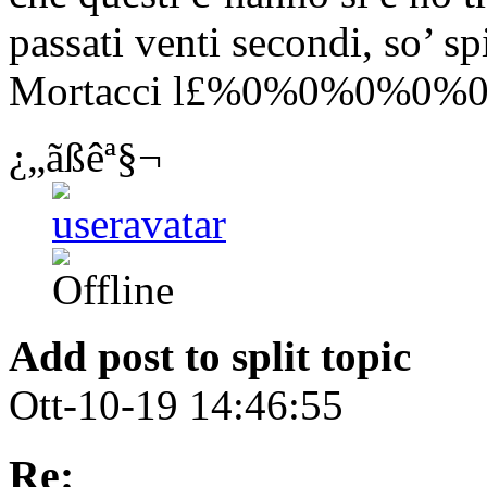
passati venti secondi, so’ s
Mortacci l£%0%0%0%0%
¿„ãßêª§¬
Add post to split topic
Ott-10-19 14:46:55
Re: