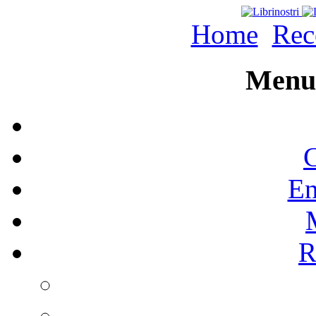
Home
Rec
Menu 
C
En
R