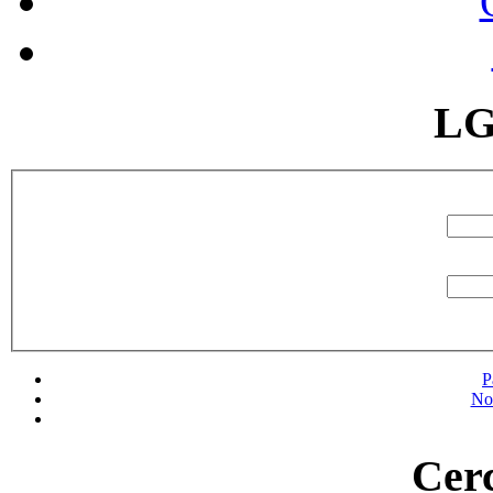
LG
P
No
Cerc