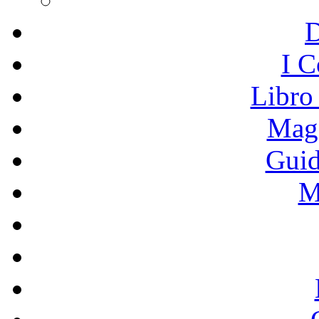
I C
Libro
Mage
Guid
M