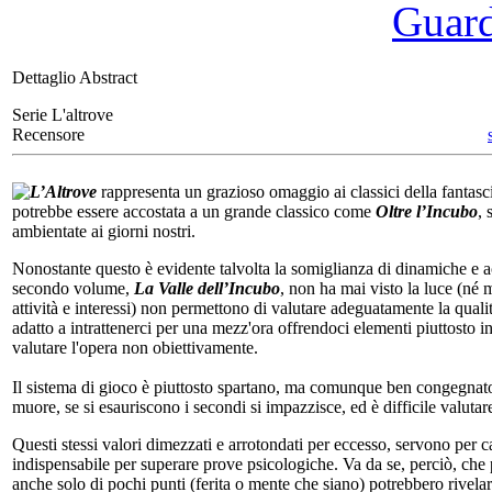
Guarda
Dettaglio Abstract
Serie L'altrove
Recensore
L’Altrove
rappresenta un grazioso omaggio ai classici della fantasci
potrebbe essere accostata a un grande classico come
Oltre l’Incubo
, 
ambientate ai giorni nostri.
Nonostante questo è evidente talvolta la somiglianza di dinamiche e ac
secondo volume,
La Valle dell’Incubo
, non ha mai visto la luce (né 
attività e interessi) non permettono di valutare adeguatamente la quali
adatto a intrattenerci per una mezz'ora offrendoci elementi piuttosto i
valutare l'opera non obiettivamente.
Il sistema di gioco è piuttosto spartano, ma comunque ben congegnato.
muore, se si esauriscono i secondi si impazzisce, ed è difficile valutar
Questi stessi valori dimezzati e arrotondati per eccesso, servono per ca
indispensabile per superare prove psicologiche. Va da se, perciò, che p
anche solo di pochi punti (ferita o mente che siano) potrebbero rivelar