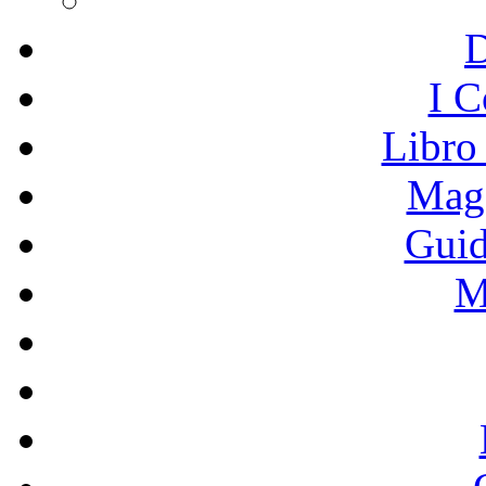
I C
Libro
Mage
Guid
M