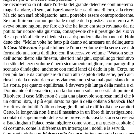
Se decideremo di rifiutare l'offerta del grande detective continueremo a
magari andare, di sera, ad ispezionare la casa di una di loro, alla ricer
Ma ciò non sarà obbligatorio, anzi, potrebbe essere controproducente,
Se non finiremo comunque tra le maglie della giustizia correremo a Bak
aveva ottime ragioni per fare ciò che ha fatto: era stato rovinato dai 
potuto far ricorso alla giustizia, consapevole che il prestigio del suo
Resta perciò al lettore chiedersi cosa rispondere alla domanda di Hol
detto che: “Molte volte ho fatto più danno ad arrestare un delinquente 
Il Caso Milverton
è probabilmente l'unico volume della serie ove il d
formando una sorta di dittico con il successivo volume “Watson sotto 
dell’uomo dietro alla finestra, ulteriori indagini, sopralluogo risolutiv
Lo stile del terzo volume è però sicuramente migliore, con paragrafi p
scenario d'indagine, anche se con molti lanci di dado in più. Certo, non
ben più facile da completare di molti altri capitoli della serie, però 
riuscita della nostra ricerca: ovviamente non si sa mai quali siano in a
La storia, per quanto equilibrata, è davvero più lunga della media e c
Dominante è il tema etico, con la domanda sulla necessità di punire il 
Risolvere il caso Milverton è stata una piacevole sorpresa: molti che 
un ottimo libro, il più equilibrato tra quelli della collana
Sherlock Ho
Ho ritrovato infatti l’ottimo dosaggio di indizi e difficoltà che caratte
Certo, la longevità non è mai il massimo in un libro di investigazione,
scontato il superamento delle varie prove: solo così la storia si riveler
a Buckingham Palace resta migliore come storia, ma questo capitolo è p
di costume, come la differenza tra interrogare i nobili e la servitù.
Confrontandolo con
Watson sotto Accusa
, infine, emerge la prosa pe