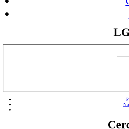
LG
P
No
Cerc