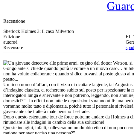
Guarda
Recensione
Sherlock Holmes 3:
Il caso Milverton
Edizione
EL 
autore/i
Gera
Recensore
spad
Un giovane detective alle prime armi, cugino del dottor Watson, si 
Gongolante si chiede quando potrà lavorare a un nuovo caso… Subito 
non ha voluto collaborare : quando si dice trovarsi al posto giusto 
presto...
Un ricco uomo d’affari, con il vizio di ricattare la gente, tal Augustus
d’indagine classica, ci recheremo subito sul posto per ispezionare la m
interrogatori lunga e snervante e non potremo, leggendo, non annuire,
domestici?”. In effetti non tutte le deposizioni saranno utili: una per
vorranno molto tatto e diplomazia, poiché tutto il personale si rivelerà
governante che tratterà male persino Lestrade.
Dopo questo estenuante tour de force potremo andare da Holmes a chiede
rinunciare alle indagini in cambio della sua soluzione!
Queste indagini, infatti, solleveranno un dubbio etico di non poco co
ragione per aver ucciso una persona?”.