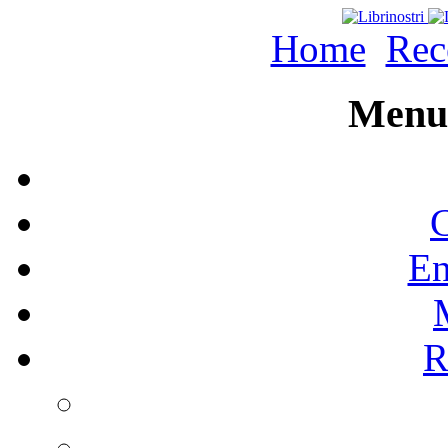
Home
Rec
Menu 
C
En
R