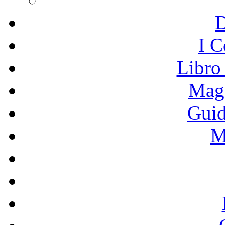
I C
Libro
Mage
Guid
M