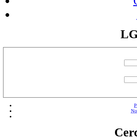
LG
P
No
Cerc